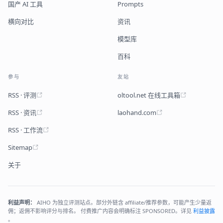
国产 AI 工具
Prompts
横向对比
资讯
模型库
百科
参与
友站
RSS · 评测
oltool.net 在线工具箱
RSS · 资讯
laohand.com
RSS · 工作流
Sitemap
关于
利益声明：
AIHO 为独立评测站点。部分外链含 affiliate/推荐参数，可能产生少量返
佣；返佣不影响评分与排名。 付费推广内容会明确标注 SPONSORED。详见
利益披露
。