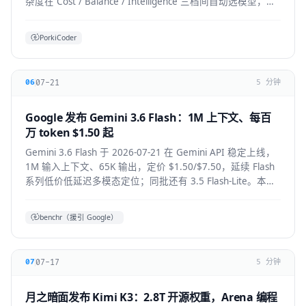
杂度在 Cost / Balance / Intelligence 三档间自动选模型，降
低前沿模型 token 浪费。本文拆解机制、适用人群与生态影
响。
PorkiCoder
07-21
06
5 分钟
Google 发布 Gemini 3.6 Flash：1M 上下文、每百
万 token $1.50 起
Gemini 3.6 Flash 于 2026-07-21 在 Gemini API 稳定上线，
1M 输入上下文、65K 输出，定价 $1.50/$7.50，延续 Flash
系列低价低延迟多模态定位；同批还有 3.5 Flash-Lite。本文
拆解技术要点、适用人群与上手方式。
benchr（援引 Google）
07-17
07
5 分钟
月之暗面发布 Kimi K3：2.8T 开源权重，Arena 编程