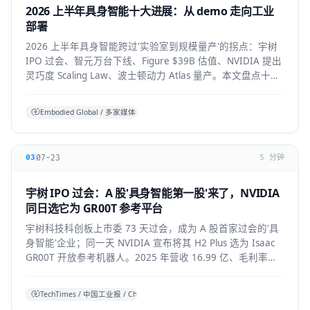
2026 上半年具身智能十大进展：从 demo 走向工业
部署
2026 上半年具身智能跨过'实验室到规模量产'的拐点：宇树
IPO 过会、智元万台下线、Figure $39B 估值、NVIDIA 提出
灵巧度 Scaling Law、波士顿动力 Atlas 量产。本文盘点十大
标志性进展与仍存的现实温差。
Embodied Global / 多家媒体综合
07-23
03
5 分钟
宇树 IPO 过会：A 股'具身智能第一股'来了，NVIDIA
同日选它为 GR00T 参考平台
宇树科技科创板上市委 73 天过会，成为 A 股首家过会的'具
身智能'企业；同一天 NVIDIA 宣布将其 H2 Plus 选为 Isaac
GR00T 开放参考机器人。2025 年营收 16.99 亿、毛利率
60%，全球人形出货第一。本文拆解它的资本、技术与产业
信号。
TechTimes / 中国工业报 / China Daily 综合