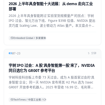
2026 上半年具身智能十大进展：从 demo 走向工业
部署
2026 上半年具身智能跨过'实验室到规模量产'的拐点：宇树
IPO 过会、智元万台下线、Figure $39B 估值、NVIDIA 提出
灵巧度 Scaling Law、波士顿动力 Atlas 量产。本文盘点十大
标志性进展与仍存的现实温差。
Embodied Global / 多家媒体综合
07-23
03
5 分钟
宇树 IPO 过会：A 股'具身智能第一股'来了，NVIDIA
同日选它为 GR00T 参考平台
宇树科技科创板上市委 73 天过会，成为 A 股首家过会的'具
身智能'企业；同一天 NVIDIA 宣布将其 H2 Plus 选为 Isaac
GR00T 开放参考机器人。2025 年营收 16.99 亿、毛利率
60%，全球人形出货第一。本文拆解它的资本、技术与产业
信号。
TechTimes / 中国工业报 / China Daily 综合