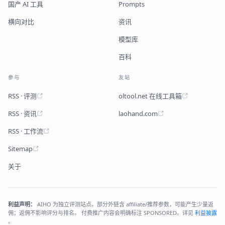
国产 AI 工具
Prompts
横向对比
资讯
模型库
百科
参与
友站
RSS · 评测
oltool.net 在线工具箱
RSS · 资讯
laohand.com
RSS · 工作流
Sitemap
关于
利益声明：
AIHO 为独立评测站点。部分外链含 affiliate/推荐参数，可能产生少量返
佣；返佣不影响评分与排名。 付费推广内容会明确标注 SPONSORED。详见
利益披露
。