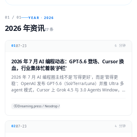
01 / 01
YEAR · 2026
2026 年资讯
27 条
07-23
01
6 分钟
2026 年 7 月 AI 编程动态：GPT-5.6 登场、Cursor 换
血，行业集体忙着装'护栏'
2026 年 7 月 AI 编程圈主线不是'写得更好'，而是'管得更
稳'：OpenAI 发布 GPT-5.6（Sol/Terra/Luna）并推 Ultra 多
agent 模式，Cursor 上 Grok 4.5 与 3.0 Agents Window，
Claude Code 默认开启 auto mode，
Codex/OpenHands/Zed 集体加审批与成本护栏。
Dreaming.press / Neodrop / SDD 综合
07-23
02
4 分钟