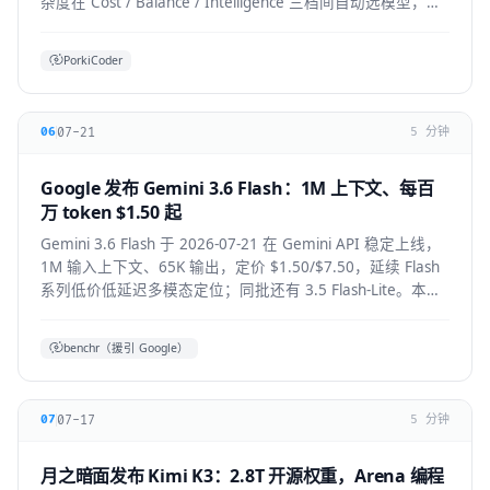
杂度在 Cost / Balance / Intelligence 三档间自动选模型，降
低前沿模型 token 浪费。本文拆解机制、适用人群与生态影
响。
PorkiCoder
07-21
06
5 分钟
Google 发布 Gemini 3.6 Flash：1M 上下文、每百
万 token $1.50 起
Gemini 3.6 Flash 于 2026-07-21 在 Gemini API 稳定上线，
1M 输入上下文、65K 输出，定价 $1.50/$7.50，延续 Flash
系列低价低延迟多模态定位；同批还有 3.5 Flash-Lite。本文
拆解技术要点、适用人群与上手方式。
benchr（援引 Google）
07-17
07
5 分钟
月之暗面发布 Kimi K3：2.8T 开源权重，Arena 编程