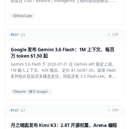
杂度在 Cost / Balance / Intelligence 三档间自动选模型，降
低前沿模型 token 浪费。本文拆解机制、适用人群与生态影
响。
PorkiCoder
07-21
06
5 分钟
Google 发布 Gemini 3.6 Flash：1M 上下文、每百
万 token $1.50 起
Gemini 3.6 Flash 于 2026-07-21 在 Gemini API 稳定上线，
1M 输入上下文、65K 输出，定价 $1.50/$7.50，延续 Flash
系列低价低延迟多模态定位；同批还有 3.5 Flash-Lite。本文
拆解技术要点、适用人群与上手方式。
benchr（援引 Google）
07-17
07
5 分钟
月之暗面发布 Kimi K3：2.8T 开源权重，Arena 编程