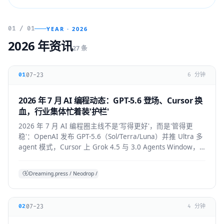
01 / 01
YEAR · 2026
2026 年资讯
27 条
07-23
01
6 分钟
2026 年 7 月 AI 编程动态：GPT-5.6 登场、Cursor 换
血，行业集体忙着装'护栏'
2026 年 7 月 AI 编程圈主线不是'写得更好'，而是'管得更
稳'：OpenAI 发布 GPT-5.6（Sol/Terra/Luna）并推 Ultra 多
agent 模式，Cursor 上 Grok 4.5 与 3.0 Agents Window，
Claude Code 默认开启 auto mode，
Codex/OpenHands/Zed 集体加审批与成本护栏。
Dreaming.press / Neodrop / SDD 综合
07-23
02
4 分钟