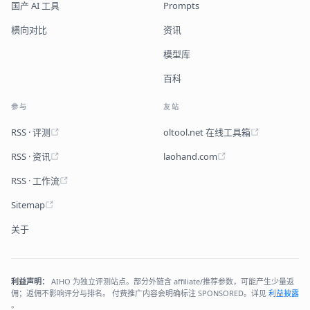
国产 AI 工具
Prompts
横向对比
资讯
模型库
百科
参与
友站
RSS · 评测
oltool.net 在线工具箱
RSS · 资讯
laohand.com
RSS · 工作流
Sitemap
关于
利益声明：
AIHO 为独立评测站点。部分外链含 affiliate/推荐参数，可能产生少量返
佣；返佣不影响评分与排名。 付费推广内容会明确标注 SPONSORED。详见
利益披露
。