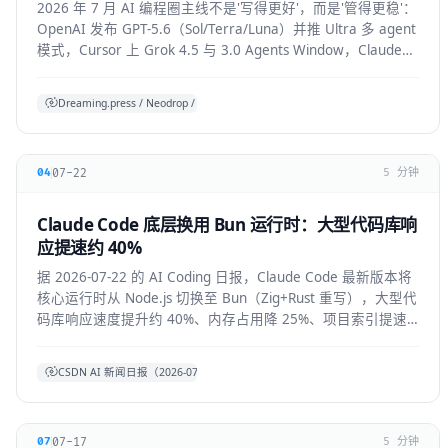
2026 年 7 月 AI 编程圈主线不是'写得更好'，而是'管得更稳'：
OpenAI 发布 GPT-5.6（Sol/Terra/Luna）并推 Ultra 多 agent
模式，Cursor 上 Grok 4.5 与 3.0 Agents Window，Claude
Code 默认开启 auto mode，Codex/OpenHands/Zed 集体加
审批与成本护栏。
Dreaming.press / Neodrop / SDD 综合
07-22
04
5 分钟
Claude Code 底层换用 Bun 运行时：大型代码库响
应提速约 40%
据 2026-07-22 的 AI Coding 日报，Claude Code 最新版本将
核心运行时从 Node.js 切换至 Bun（Zig+Rust 重写），大型代
码库响应速度提升约 40%、内存占用降 25%、项目索引提速
约 3 倍。本文拆解技术背景、对开发者的实际体感与生态影
响。
CSDN AI 新闻日报（2026-07-22）
07-17
07
5 分钟