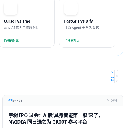
VS
VS
Cursor vs Trae
FastGPT vs Dify
两大 AI IDE 全维度对比
开源 Agent 平台怎么选
横向对比
横向对比
YEARS
/ 01
07-23
03
5 分钟
宇树 IPO 过会：A 股'具身智能第一股'来了，
NVIDIA 同日选它为 GR00T 参考平台