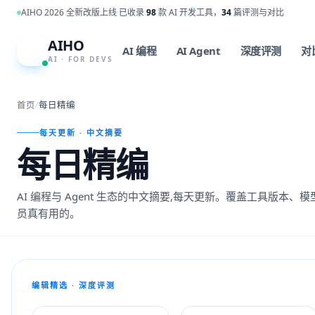
跳到主内容
AIHO 2026 全新改版上线
·
已收录
98
款 AI 开发工具，
34
篇评测与对比
AIHO
A
AI 编程
AI Agent
深度评测
对
AI · FOR DEVS
首页
/
每日精编
每天更新 · 中文摘要
每日精编
AI 编程与 Agent 生态的中文摘要,每天更新。覆盖工具版本
员真有用的。
编辑精选 · 深度评测