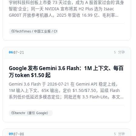
宇树科技科创板上市委 73 天过会，成为 A 股首家过会的'具身
智能'企业；同一天 NVIDIA 宣布将其 H2 Plus 选为 Isaac
GR00T 开放参考机器人。2025 年营收 16.99 亿、毛利率
60%，全球人形出货第一。本文拆解它的资本、技术与产业信
号。
TechTimes / 中国工业报 / China Daily 综合
07-21
06
5 分钟
Google 发布 Gemini 3.6 Flash：1M 上下文、每百
万 token $1.50 起
Gemini 3.6 Flash 于 2026-07-21 在 Gemini API 稳定上线，
1M 输入上下文、65K 输出，定价 $1.50/$7.50，延续 Flash
系列低价低延迟多模态定位；同批还有 3.5 Flash-Lite。本文拆
解技术要点、适用人群与上手方式。
benchr（援引 Google）
07-08
09
5 分钟