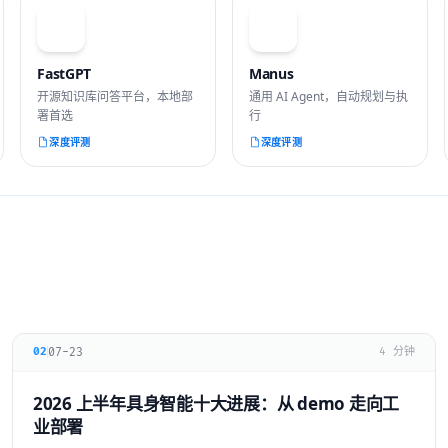
F
M
FastGPT
Manus
开源知识库问答平台，本地部
通用 AI Agent，自动规划与执
署首选
行
深度评测
深度评测
07-23
02
4 分钟
2026 上半年具身智能十大进展：从 demo 走向工
业部署