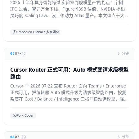
2026 上半年具身智能跨过'实验室到规模量产'的拐点：宇树
IPO 过会、智元万台下线、Figure $39B 估值、NVIDIA 提出
灵巧度 Scaling Law、波士顿动力 Atlas 量产。本文盘点十大标
志性进展与仍存的现实温差。
Embodied Global / 多家媒体综合
07-22
05
5 分钟
Cursor Router 正式可用：Auto 模式变请求级模型
路由
Cursor 于 2026-07-22 宣布 Router 面向 Teams / Enterprise
正式可用，把编辑器 Auto 模式升级为请求级智能路由，按复
杂度在 Cost / Balance / Intelligence 三档间自动选模型，降低
前沿模型 token 浪费。本文拆解机制、适用人群与生态影响。
PorkiCoder
07-09
08
6 分钟