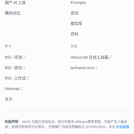
国产 AI 工具
Prompts
横向对比
资讯
模型库
百科
参与
友站
RSS · 评测
oltool.net 在线工具箱
RSS · 资讯
laohand.com
RSS · 工作流
Sitemap
关于
利益声明：
AIHO 为独立评测站点。部分外链含 affiliate/推荐参数，可能产生少量返
佣；返佣不影响评分与排名。 付费推广内容会明确标注 SPONSORED。详见
利益披露
。