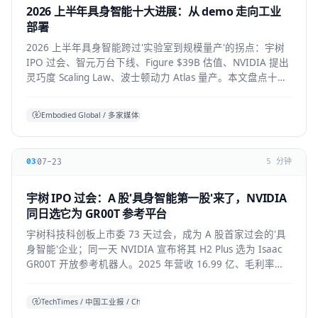
2026 上半年具身智能十大进展：从 demo 走向工业
部署
2026 上半年具身智能跨过'实验室到规模量产'的拐点：宇树
IPO 过会、智元万台下线、Figure $39B 估值、NVIDIA 提出
灵巧度 Scaling Law、波士顿动力 Atlas 量产。本文盘点十大
标志性进展与仍存的现实温差。
Embodied Global / 多家媒体综合
07-23
03
5 分钟
宇树 IPO 过会：A 股'具身智能第一股'来了，NVIDIA
同日选它为 GR00T 参考平台
宇树科技科创板上市委 73 天过会，成为 A 股首家过会的'具
身智能'企业；同一天 NVIDIA 宣布将其 H2 Plus 选为 Isaac
GR00T 开放参考机器人。2025 年营收 16.99 亿、毛利率
60%，全球人形出货第一。本文拆解它的资本、技术与产业
信号。
TechTimes / 中国工业报 / China Daily 综合