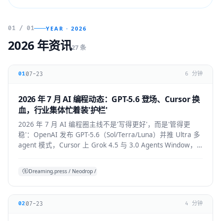
01 / 01
YEAR · 2026
2026 年资讯
27 条
07-23
01
6 分钟
2026 年 7 月 AI 编程动态：GPT-5.6 登场、Cursor 换
血，行业集体忙着装'护栏'
2026 年 7 月 AI 编程圈主线不是'写得更好'，而是'管得更
稳'：OpenAI 发布 GPT-5.6（Sol/Terra/Luna）并推 Ultra 多
agent 模式，Cursor 上 Grok 4.5 与 3.0 Agents Window，
Claude Code 默认开启 auto mode，
Codex/OpenHands/Zed 集体加审批与成本护栏。
Dreaming.press / Neodrop / SDD 综合
07-23
02
4 分钟