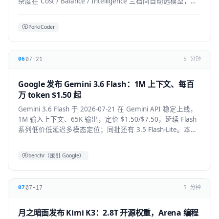
杂度在 Cost / Balance / Intelligence 三档间自动选模型，降
低前沿模型 token 浪费。本文拆解机制、适用人群与生态影
响。
PorkiCoder
07-21
06
5 分钟
Google 发布 Gemini 3.6 Flash：1M 上下文、每百
万 token $1.50 起
Gemini 3.6 Flash 于 2026-07-21 在 Gemini API 稳定上线，
1M 输入上下文、65K 输出，定价 $1.50/$7.50，延续 Flash
系列低价低延迟多模态定位；同批还有 3.5 Flash-Lite。本文
拆解技术要点、适用人群与上手方式。
benchr（援引 Google）
07-17
07
5 分钟
月之暗面发布 Kimi K3：2.8T 开源权重，Arena 编程