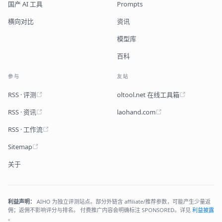
国产 AI 工具
Prompts
横向对比
资讯
模型库
百科
参与
友站
RSS · 评测
oltool.net 在线工具箱
RSS · 资讯
laohand.com
RSS · 工作流
Sitemap
关于
利益声明：
AIHO 为独立评测站点。部分外链含 affiliate/推荐参数，可能产生少量返
佣；返佣不影响评分与排名。 付费推广内容会明确标注 SPONSORED。详见
利益披露
。