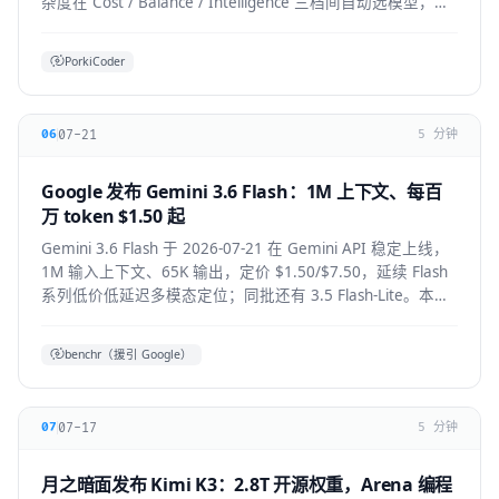
杂度在 Cost / Balance / Intelligence 三档间自动选模型，降
低前沿模型 token 浪费。本文拆解机制、适用人群与生态影
响。
PorkiCoder
07-21
06
5 分钟
Google 发布 Gemini 3.6 Flash：1M 上下文、每百
万 token $1.50 起
Gemini 3.6 Flash 于 2026-07-21 在 Gemini API 稳定上线，
1M 输入上下文、65K 输出，定价 $1.50/$7.50，延续 Flash
系列低价低延迟多模态定位；同批还有 3.5 Flash-Lite。本文
拆解技术要点、适用人群与上手方式。
benchr（援引 Google）
07-17
07
5 分钟
月之暗面发布 Kimi K3：2.8T 开源权重，Arena 编程