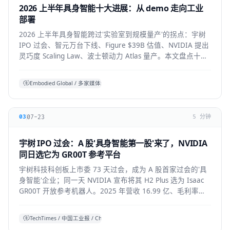
2026 上半年具身智能十大进展：从 demo 走向工业
部署
2026 上半年具身智能跨过'实验室到规模量产'的拐点：宇树
IPO 过会、智元万台下线、Figure $39B 估值、NVIDIA 提出
灵巧度 Scaling Law、波士顿动力 Atlas 量产。本文盘点十大
标志性进展与仍存的现实温差。
Embodied Global / 多家媒体综合
07-23
03
5 分钟
宇树 IPO 过会：A 股'具身智能第一股'来了，NVIDIA
同日选它为 GR00T 参考平台
宇树科技科创板上市委 73 天过会，成为 A 股首家过会的'具
身智能'企业；同一天 NVIDIA 宣布将其 H2 Plus 选为 Isaac
GR00T 开放参考机器人。2025 年营收 16.99 亿、毛利率
60%，全球人形出货第一。本文拆解它的资本、技术与产业
信号。
TechTimes / 中国工业报 / China Daily 综合