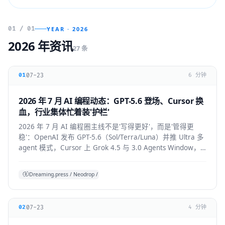
01 / 01
YEAR · 2026
2026 年资讯
27 条
07-23
01
6 分钟
2026 年 7 月 AI 编程动态：GPT-5.6 登场、Cursor 换
血，行业集体忙着装'护栏'
2026 年 7 月 AI 编程圈主线不是'写得更好'，而是'管得更
稳'：OpenAI 发布 GPT-5.6（Sol/Terra/Luna）并推 Ultra 多
agent 模式，Cursor 上 Grok 4.5 与 3.0 Agents Window，
Claude Code 默认开启 auto mode，
Codex/OpenHands/Zed 集体加审批与成本护栏。
Dreaming.press / Neodrop / SDD 综合
07-23
02
4 分钟