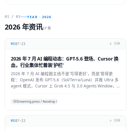
01 / 01
YEAR · 2026
2026 年资讯
27 条
07-23
01
6 分钟
2026 年 7 月 AI 编程动态：GPT-5.6 登场、Cursor 换
血，行业集体忙着装'护栏'
2026 年 7 月 AI 编程圈主线不是'写得更好'，而是'管得更
稳'：OpenAI 发布 GPT-5.6（Sol/Terra/Luna）并推 Ultra 多
agent 模式，Cursor 上 Grok 4.5 与 3.0 Agents Window，
Claude Code 默认开启 auto mode，
Codex/OpenHands/Zed 集体加审批与成本护栏。
Dreaming.press / Neodrop / SDD 综合
07-23
02
4 分钟