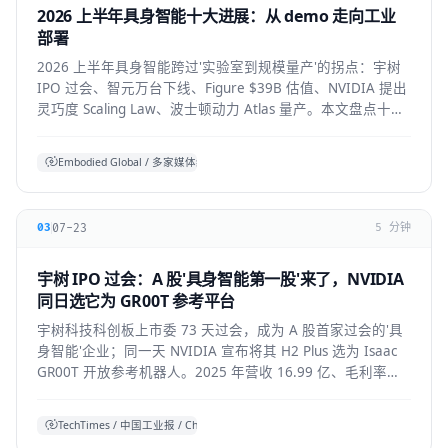
2026 上半年具身智能十大进展：从 demo 走向工业
部署
2026 上半年具身智能跨过'实验室到规模量产'的拐点：宇树
IPO 过会、智元万台下线、Figure $39B 估值、NVIDIA 提出
灵巧度 Scaling Law、波士顿动力 Atlas 量产。本文盘点十大
标志性进展与仍存的现实温差。
Embodied Global / 多家媒体综合
07-23
03
5 分钟
宇树 IPO 过会：A 股'具身智能第一股'来了，NVIDIA
同日选它为 GR00T 参考平台
宇树科技科创板上市委 73 天过会，成为 A 股首家过会的'具
身智能'企业；同一天 NVIDIA 宣布将其 H2 Plus 选为 Isaac
GR00T 开放参考机器人。2025 年营收 16.99 亿、毛利率
60%，全球人形出货第一。本文拆解它的资本、技术与产业
信号。
TechTimes / 中国工业报 / China Daily 综合