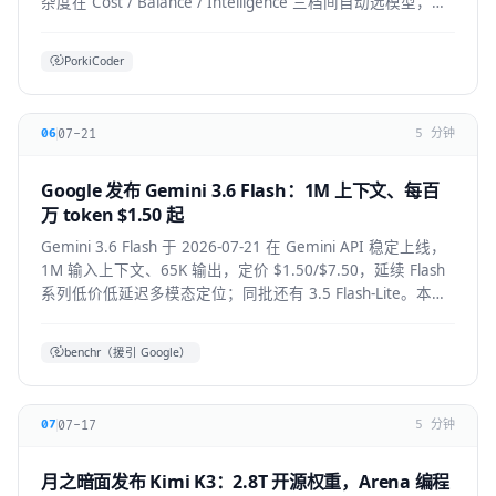
杂度在 Cost / Balance / Intelligence 三档间自动选模型，降
低前沿模型 token 浪费。本文拆解机制、适用人群与生态影
响。
PorkiCoder
07-21
06
5 分钟
Google 发布 Gemini 3.6 Flash：1M 上下文、每百
万 token $1.50 起
Gemini 3.6 Flash 于 2026-07-21 在 Gemini API 稳定上线，
1M 输入上下文、65K 输出，定价 $1.50/$7.50，延续 Flash
系列低价低延迟多模态定位；同批还有 3.5 Flash-Lite。本文
拆解技术要点、适用人群与上手方式。
benchr（援引 Google）
07-17
07
5 分钟
月之暗面发布 Kimi K3：2.8T 开源权重，Arena 编程