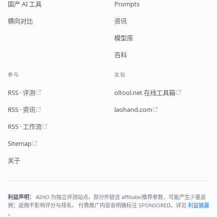
国产 AI 工具
Prompts
横向对比
资讯
模型库
百科
参与
友站
RSS · 评测
oltool.net 在线工具箱
RSS · 资讯
laohand.com
RSS · 工作流
Sitemap
关于
利益声明：
AIHO 为独立评测站点。部分外链含 affiliate/推荐参数，可能产生少量返
佣；返佣不影响评分与排名。 付费推广内容会明确标注 SPONSORED。详见
利益披露
。