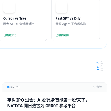
VS
VS
Cursor vs Trae
FastGPT vs Dify
两大 AI IDE 全维度对比
开源 Agent 平台怎么选
横向对比
横向对比
YEARS
/ 01
07-23
03
5 分钟
宇树 IPO 过会：A 股'具身智能第一股'来了，
NVIDIA 同日选它为 GR00T 参考平台