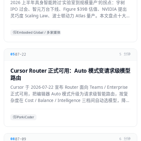
2026 上半年具身智能跨过'实验室到规模量产'的拐点：宇树
IPO 过会、智元万台下线、Figure $39B 估值、NVIDIA 提出
灵巧度 Scaling Law、波士顿动力 Atlas 量产。本文盘点十大标
志性进展与仍存的现实温差。
Embodied Global / 多家媒体综合
07-22
05
5 分钟
Cursor Router 正式可用：Auto 模式变请求级模型
路由
Cursor 于 2026-07-22 宣布 Router 面向 Teams / Enterprise
正式可用，把编辑器 Auto 模式升级为请求级智能路由，按复
杂度在 Cost / Balance / Intelligence 三档间自动选模型，降低
前沿模型 token 浪费。本文拆解机制、适用人群与生态影响。
PorkiCoder
07-09
08
6 分钟