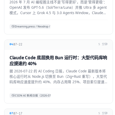
2026 年 7 月 AI 编程圈主线不是'写得更好'，而是'管得更稳'：
OpenAI 发布 GPT-5.6（Sol/Terra/Luna）并推 Ultra 多 agent
模式，Cursor 上 Grok 4.5 与 3.0 Agents Window，Claude
Code 默认开启 auto mode，Codex/OpenHands/Zed 集体加
审批与成本护栏。
Dreaming.press / Neodrop / SDD 综合
07-22
04
5 分钟
Claude Code 底层换用 Bun 运行时：大型代码库响
应提速约 40%
据 2026-07-22 的 AI Coding 日报，Claude Code 最新版本将
核心运行时从 Node.js 切换至 Bun（Zig+Rust 重写），大型代
码库响应速度提升约 40%、内存占用降 25%、项目索引提速
约 3 倍。本文拆解技术背景、对开发者的实际体感与生态影
响。
CSDN AI 新闻日报（2026-07-22）
07-17
07
5 分钟