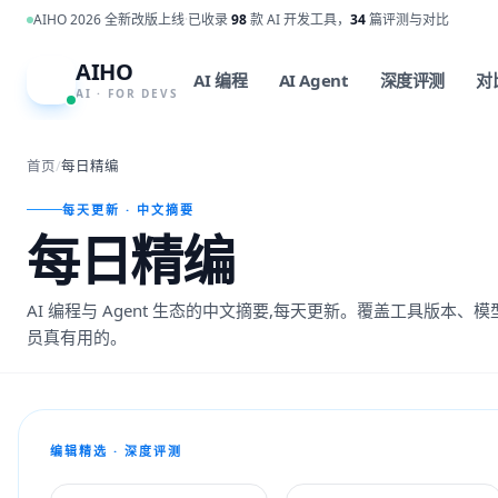
跳到主内容
AIHO 2026 全新改版上线
·
已收录
98
款 AI 开发工具，
34
篇评测与对比
AIHO
A
AI 编程
AI Agent
深度评测
对
AI · FOR DEVS
首页
/
每日精编
每天更新 · 中文摘要
每日精编
AI 编程与 Agent 生态的中文摘要,每天更新。覆盖工具版本
员真有用的。
编辑精选 · 深度评测