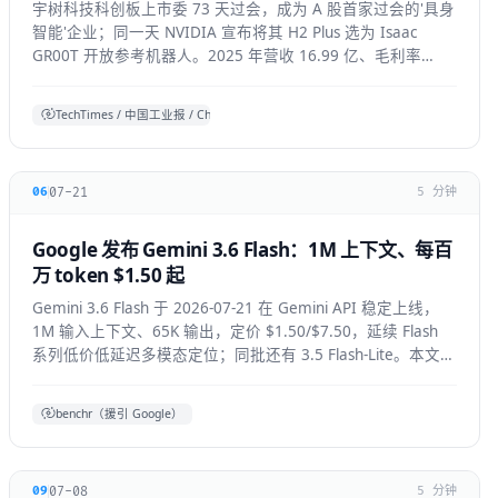
宇树科技科创板上市委 73 天过会，成为 A 股首家过会的'具身
智能'企业；同一天 NVIDIA 宣布将其 H2 Plus 选为 Isaac
GR00T 开放参考机器人。2025 年营收 16.99 亿、毛利率
60%，全球人形出货第一。本文拆解它的资本、技术与产业信
号。
TechTimes / 中国工业报 / China Daily 综合
07-21
06
5 分钟
Google 发布 Gemini 3.6 Flash：1M 上下文、每百
万 token $1.50 起
Gemini 3.6 Flash 于 2026-07-21 在 Gemini API 稳定上线，
1M 输入上下文、65K 输出，定价 $1.50/$7.50，延续 Flash
系列低价低延迟多模态定位；同批还有 3.5 Flash-Lite。本文拆
解技术要点、适用人群与上手方式。
benchr（援引 Google）
07-08
09
5 分钟