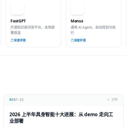
F
M
FastGPT
Manus
开源知识库问答平台，本地部
通用 AI Agent，自动规划与执
署首选
行
深度评测
深度评测
07-23
02
4 分钟
2026 上半年具身智能十大进展：从 demo 走向工
业部署