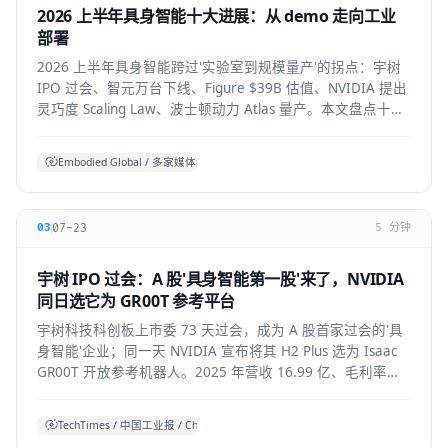
2026 上半年具身智能十大进展：从 demo 走向工业
部署
2026 上半年具身智能跨过'实验室到规模量产'的拐点：宇树
IPO 过会、智元万台下线、Figure $39B 估值、NVIDIA 提出
灵巧度 Scaling Law、波士顿动力 Atlas 量产。本文盘点十大
标志性进展与仍存的现实温差。
Embodied Global / 多家媒体综合
07-23
03
5 分钟
宇树 IPO 过会：A 股'具身智能第一股'来了，NVIDIA
同日选它为 GR00T 参考平台
宇树科技科创板上市委 73 天过会，成为 A 股首家过会的'具
身智能'企业；同一天 NVIDIA 宣布将其 H2 Plus 选为 Isaac
GR00T 开放参考机器人。2025 年营收 16.99 亿、毛利率
60%，全球人形出货第一。本文拆解它的资本、技术与产业
信号。
TechTimes / 中国工业报 / China Daily 综合