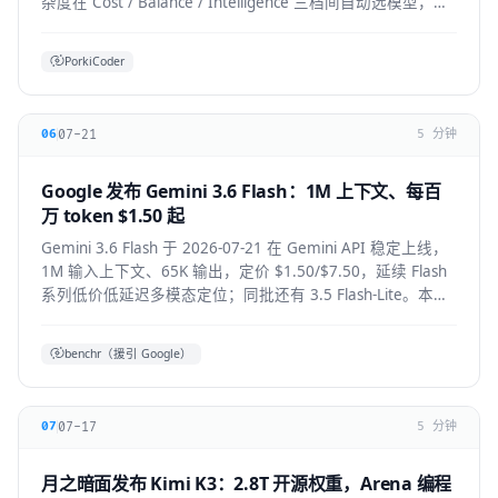
杂度在 Cost / Balance / Intelligence 三档间自动选模型，降
低前沿模型 token 浪费。本文拆解机制、适用人群与生态影
响。
PorkiCoder
07-21
06
5 分钟
Google 发布 Gemini 3.6 Flash：1M 上下文、每百
万 token $1.50 起
Gemini 3.6 Flash 于 2026-07-21 在 Gemini API 稳定上线，
1M 输入上下文、65K 输出，定价 $1.50/$7.50，延续 Flash
系列低价低延迟多模态定位；同批还有 3.5 Flash-Lite。本文
拆解技术要点、适用人群与上手方式。
benchr（援引 Google）
07-17
07
5 分钟
月之暗面发布 Kimi K3：2.8T 开源权重，Arena 编程