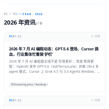
01 / 01
YEAR · 2026
2026 年资讯
27 条
07-23
01
6 分钟
2026 年 7 月 AI 编程动态：GPT-5.6 登场、Cursor 换
血，行业集体忙着装'护栏'
2026 年 7 月 AI 编程圈主线不是'写得更好'，而是'管得更
稳'：OpenAI 发布 GPT-5.6（Sol/Terra/Luna）并推 Ultra 多
agent 模式，Cursor 上 Grok 4.5 与 3.0 Agents Window，
Claude Code 默认开启 auto mode，
Codex/OpenHands/Zed 集体加审批与成本护栏。
Dreaming.press / Neodrop / SDD 综合
07-23
02
4 分钟