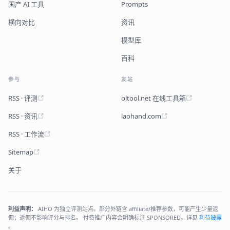
国产 AI 工具
Prompts
横向对比
资讯
模型库
百科
参与
友站
RSS · 评测
oltool.net 在线工具箱
RSS · 资讯
laohand.com
RSS · 工作流
Sitemap
关于
利益声明：
AIHO 为独立评测站点。部分外链含 affiliate/推荐参数，可能产生少量返
佣；返佣不影响评分与排名。 付费推广内容会明确标注 SPONSORED。详见
利益披露
。