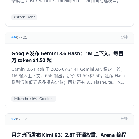
杂度在 Cost / Balance / Intelligence 三档间自动选模型，降
低前沿模型 token 浪费。本文拆解机制、适用人群与生态影
响。
PorkiCoder
07-21
06
5 分钟
Google 发布 Gemini 3.6 Flash：1M 上下文、每百
万 token $1.50 起
Gemini 3.6 Flash 于 2026-07-21 在 Gemini API 稳定上线，
1M 输入上下文、65K 输出，定价 $1.50/$7.50，延续 Flash
系列低价低延迟多模态定位；同批还有 3.5 Flash-Lite。本文
拆解技术要点、适用人群与上手方式。
benchr（援引 Google）
07-17
07
5 分钟
月之暗面发布 Kimi K3：2.8T 开源权重，Arena 编程