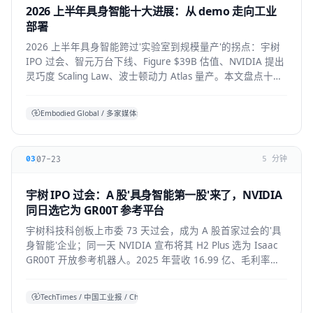
2026 上半年具身智能十大进展：从 demo 走向工业
部署
2026 上半年具身智能跨过'实验室到规模量产'的拐点：宇树
IPO 过会、智元万台下线、Figure $39B 估值、NVIDIA 提出
灵巧度 Scaling Law、波士顿动力 Atlas 量产。本文盘点十大
标志性进展与仍存的现实温差。
Embodied Global / 多家媒体综合
07-23
03
5 分钟
宇树 IPO 过会：A 股'具身智能第一股'来了，NVIDIA
同日选它为 GR00T 参考平台
宇树科技科创板上市委 73 天过会，成为 A 股首家过会的'具
身智能'企业；同一天 NVIDIA 宣布将其 H2 Plus 选为 Isaac
GR00T 开放参考机器人。2025 年营收 16.99 亿、毛利率
60%，全球人形出货第一。本文拆解它的资本、技术与产业
信号。
TechTimes / 中国工业报 / China Daily 综合