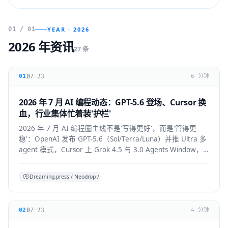
01 / 01
YEAR · 2026
2026 年资讯
27 条
07-23
01
6 分钟
2026 年 7 月 AI 编程动态：GPT-5.6 登场、Cursor 换
血，行业集体忙着装'护栏'
2026 年 7 月 AI 编程圈主线不是'写得更好'，而是'管得更
稳'：OpenAI 发布 GPT-5.6（Sol/Terra/Luna）并推 Ultra 多
agent 模式，Cursor 上 Grok 4.5 与 3.0 Agents Window，
Claude Code 默认开启 auto mode，
Codex/OpenHands/Zed 集体加审批与成本护栏。
Dreaming.press / Neodrop / SDD 综合
07-23
02
4 分钟