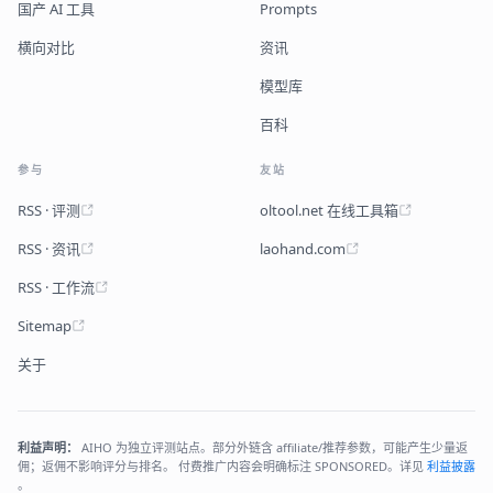
国产 AI 工具
Prompts
横向对比
资讯
模型库
百科
参与
友站
RSS · 评测
oltool.net 在线工具箱
RSS · 资讯
laohand.com
RSS · 工作流
Sitemap
关于
利益声明：
AIHO 为独立评测站点。部分外链含 affiliate/推荐参数，可能产生少量返
佣；返佣不影响评分与排名。 付费推广内容会明确标注 SPONSORED。详见
利益披露
。