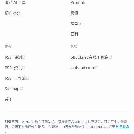
国产 AI 工具
Prompts
横向对比
资讯
模型库
百科
参与
友站
RSS · 评测
oltool.net 在线工具箱
RSS · 资讯
laohand.com
RSS · 工作流
Sitemap
关于
利益声明：
AIHO 为独立评测站点。部分外链含 affiliate/推荐参数，可能产生少量返
佣；返佣不影响评分与排名。 付费推广内容会明确标注 SPONSORED。详见
利益披露
。