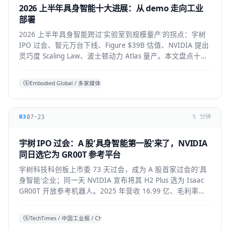
2026 上半年具身智能十大进展：从 demo 走向工业
部署
2026 上半年具身智能跨过'实验室到规模量产'的拐点：宇树
IPO 过会、智元万台下线、Figure $39B 估值、NVIDIA 提出
灵巧度 Scaling Law、波士顿动力 Atlas 量产。本文盘点十大
标志性进展与仍存的现实温差。
Embodied Global / 多家媒体综合
07-23
03
5 分钟
宇树 IPO 过会：A 股'具身智能第一股'来了，NVIDIA
同日选它为 GR00T 参考平台
宇树科技科创板上市委 73 天过会，成为 A 股首家过会的'具
身智能'企业；同一天 NVIDIA 宣布将其 H2 Plus 选为 Isaac
GR00T 开放参考机器人。2025 年营收 16.99 亿、毛利率
60%，全球人形出货第一。本文拆解它的资本、技术与产业
信号。
TechTimes / 中国工业报 / China Daily 综合