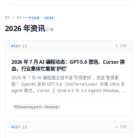
01 / 01
YEAR · 2026
2026 年资讯
27 条
07-23
01
6 分钟
2026 年 7 月 AI 编程动态：GPT-5.6 登场、Cursor 换
血，行业集体忙着装'护栏'
2026 年 7 月 AI 编程圈主线不是'写得更好'，而是'管得更
稳'：OpenAI 发布 GPT-5.6（Sol/Terra/Luna）并推 Ultra 多
agent 模式，Cursor 上 Grok 4.5 与 3.0 Agents Window，
Claude Code 默认开启 auto mode，
Codex/OpenHands/Zed 集体加审批与成本护栏。
Dreaming.press / Neodrop / SDD 综合
07-23
02
4 分钟