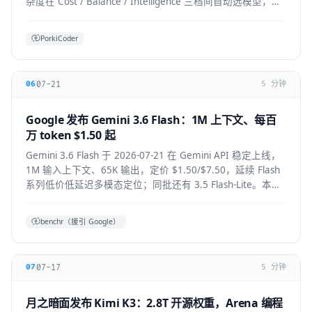
杂度在 Cost / Balance / Intelligence 三档间自动选模型，降
低前沿模型 token 浪费。本文拆解机制、适用人群与生态影
响。
PorkiCoder
07-21
06
5 分钟
Google 发布 Gemini 3.6 Flash：1M 上下文、每百
万 token $1.50 起
Gemini 3.6 Flash 于 2026-07-21 在 Gemini API 稳定上线，
1M 输入上下文、65K 输出，定价 $1.50/$7.50，延续 Flash
系列低价低延迟多模态定位；同批还有 3.5 Flash-Lite。本文
拆解技术要点、适用人群与上手方式。
benchr（援引 Google）
07-17
07
5 分钟
月之暗面发布 Kimi K3：2.8T 开源权重，Arena 编程