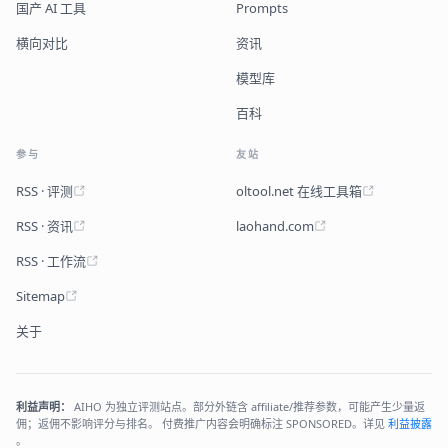
国产 AI 工具
Prompts
横向对比
资讯
模型库
百科
参与
友站
RSS · 评测
oltool.net 在线工具箱
RSS · 资讯
laohand.com
RSS · 工作流
Sitemap
关于
利益声明：
AIHO 为独立评测站点。部分外链含 affiliate/推荐参数，可能产生少量返
佣；返佣不影响评分与排名。 付费推广内容会明确标注 SPONSORED。详见
利益披露
。