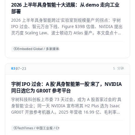
2026 上半年具身智能十大进展：从 demo 走向工业
部署
2026 上半年具身智能跨过'实验室到规模量产'的拐点：宇树
IPO 过会、智元万台下线、Figure $39B 估值、NVIDIA 提出
灵巧度 Scaling Law、波士顿动力 Atlas 量产。本文盘点十大
标志性进展与仍存的现实温差。
Embodied Global / 多家媒体综合
07-23
03
5 分钟
宇树 IPO 过会：A 股'具身智能第一股'来了，NVIDIA
同日选它为 GR00T 参考平台
宇树科技科创板上市委 73 天过会，成为 A 股首家过会的'具
身智能'企业；同一天 NVIDIA 宣布将其 H2 Plus 选为 Isaac
GR00T 开放参考机器人。2025 年营收 16.99 亿、毛利率
60%，全球人形出货第一。本文拆解它的资本、技术与产业
信号。
TechTimes / 中国工业报 / China Daily 综合