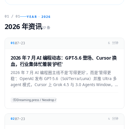
01 / 01
YEAR · 2026
2026 年资讯
27 条
07-23
01
6 分钟
2026 年 7 月 AI 编程动态：GPT-5.6 登场、Cursor 换
血，行业集体忙着装'护栏'
2026 年 7 月 AI 编程圈主线不是'写得更好'，而是'管得更
稳'：OpenAI 发布 GPT-5.6（Sol/Terra/Luna）并推 Ultra 多
agent 模式，Cursor 上 Grok 4.5 与 3.0 Agents Window，
Claude Code 默认开启 auto mode，
Codex/OpenHands/Zed 集体加审批与成本护栏。
Dreaming.press / Neodrop / SDD 综合
07-23
02
4 分钟