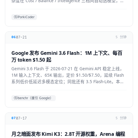
杂度在 Cost / Balance / Intelligence 三档间自动选模型，降
低前沿模型 token 浪费。本文拆解机制、适用人群与生态影
响。
PorkiCoder
07-21
06
5 分钟
Google 发布 Gemini 3.6 Flash：1M 上下文、每百
万 token $1.50 起
Gemini 3.6 Flash 于 2026-07-21 在 Gemini API 稳定上线，
1M 输入上下文、65K 输出，定价 $1.50/$7.50，延续 Flash
系列低价低延迟多模态定位；同批还有 3.5 Flash-Lite。本文
拆解技术要点、适用人群与上手方式。
benchr（援引 Google）
07-17
07
5 分钟
月之暗面发布 Kimi K3：2.8T 开源权重，Arena 编程