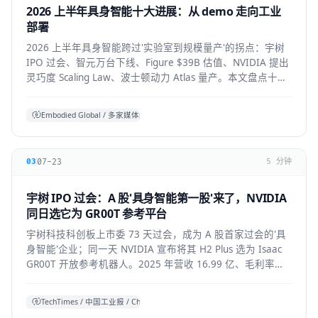
2026 上半年具身智能十大进展：从 demo 走向工业
部署
2026 上半年具身智能跨过'实验室到规模量产'的拐点：宇树
IPO 过会、智元万台下线、Figure $39B 估值、NVIDIA 提出
灵巧度 Scaling Law、波士顿动力 Atlas 量产。本文盘点十大
标志性进展与仍存的现实温差。
Embodied Global / 多家媒体综合
07-23
03
5 分钟
宇树 IPO 过会：A 股'具身智能第一股'来了，NVIDIA
同日选它为 GR00T 参考平台
宇树科技科创板上市委 73 天过会，成为 A 股首家过会的'具
身智能'企业；同一天 NVIDIA 宣布将其 H2 Plus 选为 Isaac
GR00T 开放参考机器人。2025 年营收 16.99 亿、毛利率
60%，全球人形出货第一。本文拆解它的资本、技术与产业
信号。
TechTimes / 中国工业报 / China Daily 综合