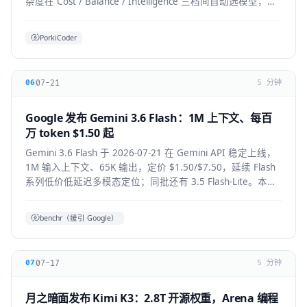
杂度在 Cost / Balance / Intelligence 三档间自动选模型，降
低前沿模型 token 浪费。本文拆解机制、适用人群与生态影
响。
PorkiCoder
07-21
06
5 分钟
Google 发布 Gemini 3.6 Flash：1M 上下文、每百
万 token $1.50 起
Gemini 3.6 Flash 于 2026-07-21 在 Gemini API 稳定上线，
1M 输入上下文、65K 输出，定价 $1.50/$7.50，延续 Flash
系列低价低延迟多模态定位；同批还有 3.5 Flash-Lite。本文
拆解技术要点、适用人群与上手方式。
benchr（援引 Google）
07-17
07
5 分钟
月之暗面发布 Kimi K3：2.8T 开源权重，Arena 编程