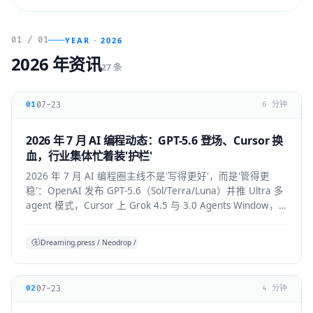
01 / 01
YEAR · 2026
2026 年资讯
27 条
07-23
01
6 分钟
2026 年 7 月 AI 编程动态：GPT-5.6 登场、Cursor 换
血，行业集体忙着装'护栏'
2026 年 7 月 AI 编程圈主线不是'写得更好'，而是'管得更
稳'：OpenAI 发布 GPT-5.6（Sol/Terra/Luna）并推 Ultra 多
agent 模式，Cursor 上 Grok 4.5 与 3.0 Agents Window，
Claude Code 默认开启 auto mode，
Codex/OpenHands/Zed 集体加审批与成本护栏。
Dreaming.press / Neodrop / SDD 综合
07-23
02
4 分钟