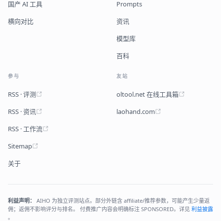
国产 AI 工具
Prompts
横向对比
资讯
模型库
百科
参与
友站
RSS · 评测
oltool.net 在线工具箱
RSS · 资讯
laohand.com
RSS · 工作流
Sitemap
关于
利益声明：
AIHO 为独立评测站点。部分外链含 affiliate/推荐参数，可能产生少量返
佣；返佣不影响评分与排名。 付费推广内容会明确标注 SPONSORED。详见
利益披露
。