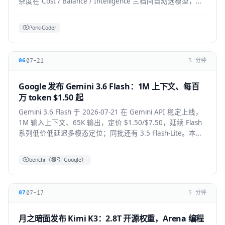
杂度在 Cost / Balance / Intelligence 三档间自动选模型，降
低前沿模型 token 浪费。本文拆解机制、适用人群与生态影
响。
PorkiCoder
07-21
06
5 分钟
Google 发布 Gemini 3.6 Flash：1M 上下文、每百
万 token $1.50 起
Gemini 3.6 Flash 于 2026-07-21 在 Gemini API 稳定上线，
1M 输入上下文、65K 输出，定价 $1.50/$7.50，延续 Flash
系列低价低延迟多模态定位；同批还有 3.5 Flash-Lite。本文
拆解技术要点、适用人群与上手方式。
benchr（援引 Google）
07-17
07
5 分钟
月之暗面发布 Kimi K3：2.8T 开源权重，Arena 编程