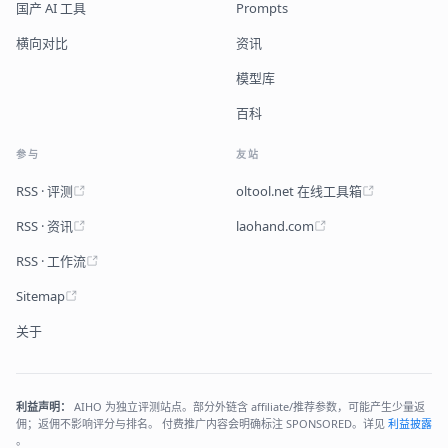
国产 AI 工具
Prompts
横向对比
资讯
模型库
百科
参与
友站
RSS · 评测
oltool.net 在线工具箱
RSS · 资讯
laohand.com
RSS · 工作流
Sitemap
关于
利益声明：
AIHO 为独立评测站点。部分外链含 affiliate/推荐参数，可能产生少量返
佣；返佣不影响评分与排名。 付费推广内容会明确标注 SPONSORED。详见
利益披露
。