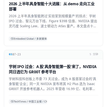
2026 上半年具身智能十大进展：从 demo 走向工业
部署
2026 上半年具身智能跨过'实验室到规模量产'的拐点：宇树
IPO 过会、智元万台下线、Figure $39B 估值、NVIDIA 提出
灵巧度 Scaling Law、波士顿动力 Atlas 量产。本文盘点十大
标志性进展与仍存的现实温差。
Embodied Global / 多家媒体综合
07-23
03
5 分钟
宇树 IPO 过会：A 股'具身智能第一股'来了，NVIDIA
同日选它为 GR00T 参考平台
宇树科技科创板上市委 73 天过会，成为 A 股首家过会的'具
身智能'企业；同一天 NVIDIA 宣布将其 H2 Plus 选为 Isaac
GR00T 开放参考机器人。2025 年营收 16.99 亿、毛利率
60%，全球人形出货第一。本文拆解它的资本、技术与产业
信号。
TechTimes / 中国工业报 / China Daily 综合