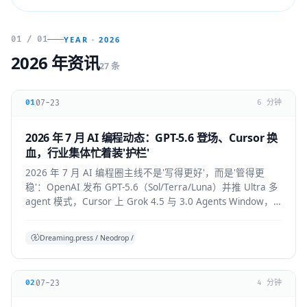
01 / 01
YEAR · 2026
2026 年资讯
27 条
07-23
01
6 分钟
2026 年 7 月 AI 编程动态：GPT-5.6 登场、Cursor 换
血，行业集体忙着装'护栏'
2026 年 7 月 AI 编程圈主线不是'写得更好'，而是'管得更
稳'：OpenAI 发布 GPT-5.6（Sol/Terra/Luna）并推 Ultra 多
agent 模式，Cursor 上 Grok 4.5 与 3.0 Agents Window，
Claude Code 默认开启 auto mode，
Codex/OpenHands/Zed 集体加审批与成本护栏。
Dreaming.press / Neodrop / SDD 综合
07-23
02
4 分钟