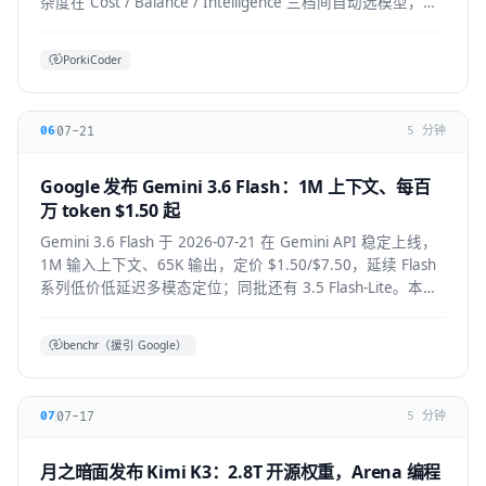
杂度在 Cost / Balance / Intelligence 三档间自动选模型，降
低前沿模型 token 浪费。本文拆解机制、适用人群与生态影
响。
PorkiCoder
07-21
06
5 分钟
Google 发布 Gemini 3.6 Flash：1M 上下文、每百
万 token $1.50 起
Gemini 3.6 Flash 于 2026-07-21 在 Gemini API 稳定上线，
1M 输入上下文、65K 输出，定价 $1.50/$7.50，延续 Flash
系列低价低延迟多模态定位；同批还有 3.5 Flash-Lite。本文
拆解技术要点、适用人群与上手方式。
benchr（援引 Google）
07-17
07
5 分钟
月之暗面发布 Kimi K3：2.8T 开源权重，Arena 编程