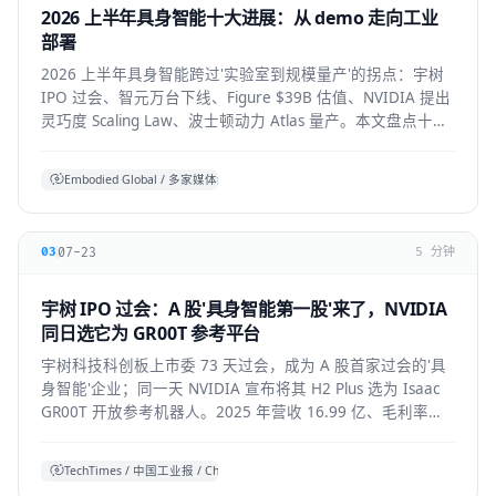
2026 上半年具身智能十大进展：从 demo 走向工业
部署
2026 上半年具身智能跨过'实验室到规模量产'的拐点：宇树
IPO 过会、智元万台下线、Figure $39B 估值、NVIDIA 提出
灵巧度 Scaling Law、波士顿动力 Atlas 量产。本文盘点十大
标志性进展与仍存的现实温差。
Embodied Global / 多家媒体综合
07-23
03
5 分钟
宇树 IPO 过会：A 股'具身智能第一股'来了，NVIDIA
同日选它为 GR00T 参考平台
宇树科技科创板上市委 73 天过会，成为 A 股首家过会的'具
身智能'企业；同一天 NVIDIA 宣布将其 H2 Plus 选为 Isaac
GR00T 开放参考机器人。2025 年营收 16.99 亿、毛利率
60%，全球人形出货第一。本文拆解它的资本、技术与产业
信号。
TechTimes / 中国工业报 / China Daily 综合