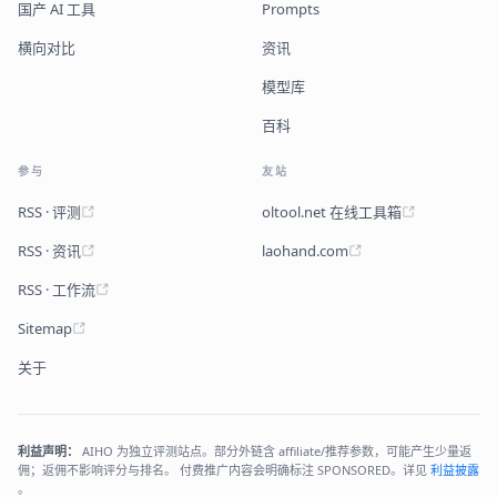
国产 AI 工具
Prompts
横向对比
资讯
模型库
百科
参与
友站
RSS · 评测
oltool.net 在线工具箱
RSS · 资讯
laohand.com
RSS · 工作流
Sitemap
关于
利益声明：
AIHO 为独立评测站点。部分外链含 affiliate/推荐参数，可能产生少量返
佣；返佣不影响评分与排名。 付费推广内容会明确标注 SPONSORED。详见
利益披露
。