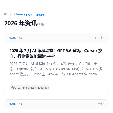
01 / 01
YEAR · 2026
2026 年资讯
27 条
07-23
01
6 分钟
2026 年 7 月 AI 编程动态：GPT-5.6 登场、Cursor 换
血，行业集体忙着装'护栏'
2026 年 7 月 AI 编程圈主线不是'写得更好'，而是'管得更
稳'：OpenAI 发布 GPT-5.6（Sol/Terra/Luna）并推 Ultra 多
agent 模式，Cursor 上 Grok 4.5 与 3.0 Agents Window，
Claude Code 默认开启 auto mode，
Codex/OpenHands/Zed 集体加审批与成本护栏。
Dreaming.press / Neodrop / SDD 综合
07-23
02
4 分钟