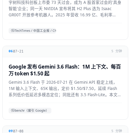
宇树科技科创板上市委 73 天过会，成为 A 股首家过会的'具身
智能'企业；同一天 NVIDIA 宣布将其 H2 Plus 选为 Isaac
GR00T 开放参考机器人。2025 年营收 16.99 亿、毛利率
60%，全球人形出货第一。本文拆解它的资本、技术与产业信
号。
TechTimes / 中国工业报 / China Daily 综合
07-21
06
5 分钟
Google 发布 Gemini 3.6 Flash：1M 上下文、每百
万 token $1.50 起
Gemini 3.6 Flash 于 2026-07-21 在 Gemini API 稳定上线，
1M 输入上下文、65K 输出，定价 $1.50/$7.50，延续 Flash
系列低价低延迟多模态定位；同批还有 3.5 Flash-Lite。本文拆
解技术要点、适用人群与上手方式。
benchr（援引 Google）
07-08
09
5 分钟