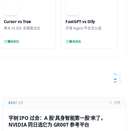
VS
VS
Cursor vs Trae
FastGPT vs Dify
两大 AI IDE 全维度对比
开源 Agent 平台怎么选
横向对比
横向对比
YEARS
/ 01
07-23
03
5 分钟
宇树 IPO 过会：A 股'具身智能第一股'来了，
NVIDIA 同日选它为 GR00T 参考平台