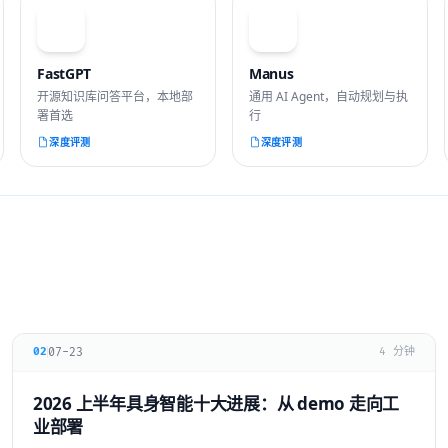
F
M
FastGPT
Manus
开源知识库问答平台，本地部
通用 AI Agent，自动规划与执
署首选
行
深度评测
深度评测
07-23
02
4 分钟
2026 上半年具身智能十大进展：从 demo 走向工
业部署