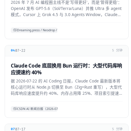
2026 年 7 月 AI 编程圈主线不是'写得更好'，而是'管得更稳'：
OpenAI 发布 GPT-5.6（Sol/Terra/Luna）并推 Ultra 多 agent
模式，Cursor 上 Grok 4.5 与 3.0 Agents Window，Claude
Code 默认开启 auto mode，Codex/OpenHands/Zed 集体加
审批与成本护栏。
Dreaming.press / Neodrop / SDD 综合
07-22
04
5 分钟
Claude Code 底层换用 Bun 运行时：大型代码库响
应提速约 40%
据 2026-07-22 的 AI Coding 日报，Claude Code 最新版本将
核心运行时从 Node.js 切换至 Bun（Zig+Rust 重写），大型代
码库响应速度提升约 40%、内存占用降 25%、项目索引提速
约 3 倍。本文拆解技术背景、对开发者的实际体感与生态影
响。
CSDN AI 新闻日报（2026-07-22）
07-17
07
5 分钟