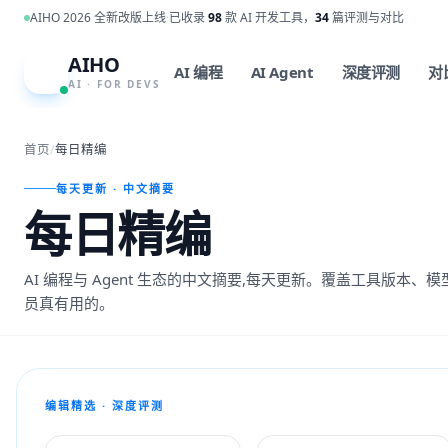
跳到主内容
AIHO 2026 全新改版上线
·
已收录
98
款 AI 开发工具，
34
篇评测与对比
AIHO
A
AI 编程
AI Agent
深度评测
对
AI · FOR DEVS
首页
/
每日精编
每天更新 · 中文摘要
每日精编
AI 编程与 Agent 生态的中文摘要,每天更新。覆盖工具版本
员真有用的。
编辑精选 · 深度评测