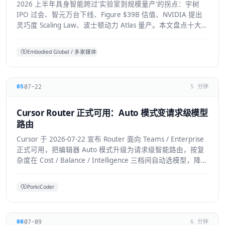
2026 上半年具身智能跨过'实验室到规模量产'的拐点：宇树
IPO 过会、智元万台下线、Figure $39B 估值、NVIDIA 提出
灵巧度 Scaling Law、波士顿动力 Atlas 量产。本文盘点十大标
志性进展与仍存的现实温差。
Embodied Global / 多家媒体综合
07-22
05
5 分钟
Cursor Router 正式可用：Auto 模式变请求级模型
路由
Cursor 于 2026-07-22 宣布 Router 面向 Teams / Enterprise
正式可用，把编辑器 Auto 模式升级为请求级智能路由，按复
杂度在 Cost / Balance / Intelligence 三档间自动选模型，降低
前沿模型 token 浪费。本文拆解机制、适用人群与生态影响。
PorkiCoder
07-09
08
6 分钟