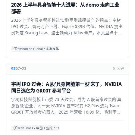
2026 上半年具身智能十大进展：从 demo 走向工业
部署
2026 上半年具身智能跨过'实验室到规模量产'的拐点：宇树
IPO 过会、智元万台下线、Figure $39B 估值、NVIDIA 提出
灵巧度 Scaling Law、波士顿动力 Atlas 量产。本文盘点十大
标志性进展与仍存的现实温差。
Embodied Global / 多家媒体综合
07-23
03
5 分钟
宇树 IPO 过会：A 股'具身智能第一股'来了，NVIDIA
同日选它为 GR00T 参考平台
宇树科技科创板上市委 73 天过会，成为 A 股首家过会的'具
身智能'企业；同一天 NVIDIA 宣布将其 H2 Plus 选为 Isaac
GR00T 开放参考机器人。2025 年营收 16.99 亿、毛利率
60%，全球人形出货第一。本文拆解它的资本、技术与产业
信号。
TechTimes / 中国工业报 / China Daily 综合