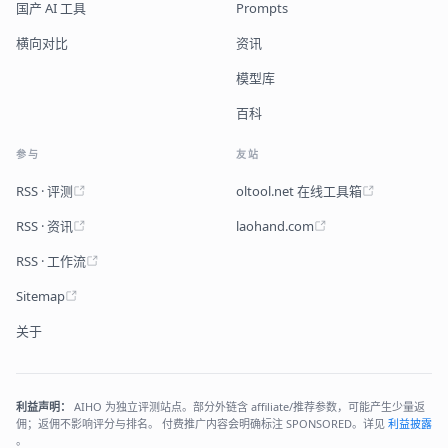
国产 AI 工具
Prompts
横向对比
资讯
模型库
百科
参与
友站
RSS · 评测
oltool.net 在线工具箱
RSS · 资讯
laohand.com
RSS · 工作流
Sitemap
关于
利益声明：
AIHO 为独立评测站点。部分外链含 affiliate/推荐参数，可能产生少量返
佣；返佣不影响评分与排名。 付费推广内容会明确标注 SPONSORED。详见
利益披露
。