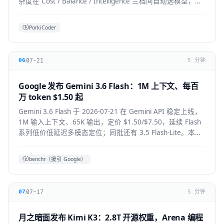
杂度在 Cost / Balance / Intelligence 三档间自动选模型，降
低前沿模型 token 浪费。本文拆解机制、适用人群与生态影
响。
PorkiCoder
07-21
06
5 分钟
Google 发布 Gemini 3.6 Flash：1M 上下文、每百
万 token $1.50 起
Gemini 3.6 Flash 于 2026-07-21 在 Gemini API 稳定上线，
1M 输入上下文、65K 输出，定价 $1.50/$7.50，延续 Flash
系列低价低延迟多模态定位；同批还有 3.5 Flash-Lite。本文
拆解技术要点、适用人群与上手方式。
benchr（援引 Google）
07-17
07
5 分钟
月之暗面发布 Kimi K3：2.8T 开源权重，Arena 编程