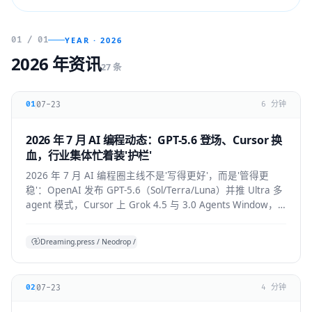
01 / 01
YEAR · 2026
2026 年资讯
27 条
07-23
01
6 分钟
2026 年 7 月 AI 编程动态：GPT-5.6 登场、Cursor 换
血，行业集体忙着装'护栏'
2026 年 7 月 AI 编程圈主线不是'写得更好'，而是'管得更
稳'：OpenAI 发布 GPT-5.6（Sol/Terra/Luna）并推 Ultra 多
agent 模式，Cursor 上 Grok 4.5 与 3.0 Agents Window，
Claude Code 默认开启 auto mode，
Codex/OpenHands/Zed 集体加审批与成本护栏。
Dreaming.press / Neodrop / SDD 综合
07-23
02
4 分钟