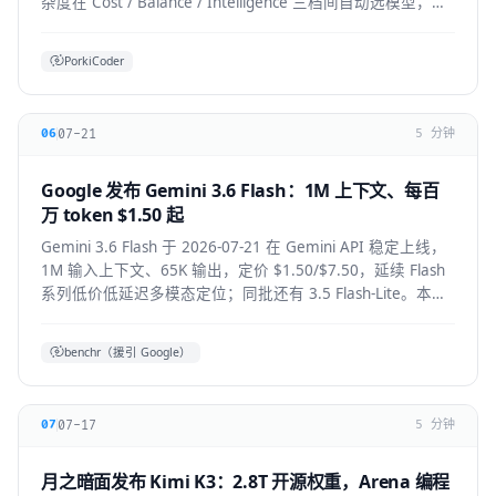
杂度在 Cost / Balance / Intelligence 三档间自动选模型，降
低前沿模型 token 浪费。本文拆解机制、适用人群与生态影
响。
PorkiCoder
07-21
06
5 分钟
Google 发布 Gemini 3.6 Flash：1M 上下文、每百
万 token $1.50 起
Gemini 3.6 Flash 于 2026-07-21 在 Gemini API 稳定上线，
1M 输入上下文、65K 输出，定价 $1.50/$7.50，延续 Flash
系列低价低延迟多模态定位；同批还有 3.5 Flash-Lite。本文
拆解技术要点、适用人群与上手方式。
benchr（援引 Google）
07-17
07
5 分钟
月之暗面发布 Kimi K3：2.8T 开源权重，Arena 编程