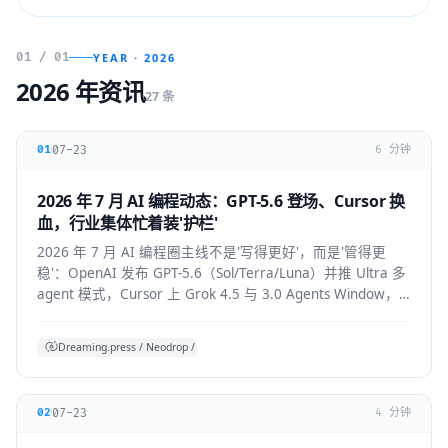
01 / 01
YEAR · 2026
2026 年资讯
27 条
07-23
01
6 分钟
2026 年 7 月 AI 编程动态：GPT-5.6 登场、Cursor 换
血，行业集体忙着装'护栏'
2026 年 7 月 AI 编程圈主线不是'写得更好'，而是'管得更
稳'：OpenAI 发布 GPT-5.6（Sol/Terra/Luna）并推 Ultra 多
agent 模式，Cursor 上 Grok 4.5 与 3.0 Agents Window，
Claude Code 默认开启 auto mode，
Codex/OpenHands/Zed 集体加审批与成本护栏。
Dreaming.press / Neodrop / SDD 综合
07-23
02
4 分钟