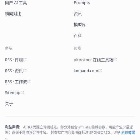
国产 AI 工具
Prompts
横向对比
资讯
模型库
百科
参与
友站
RSS · 评测
oltool.net 在线工具箱
RSS · 资讯
laohand.com
RSS · 工作流
Sitemap
关于
利益声明：
AIHO 为独立评测站点。部分外链含 affiliate/推荐参数，可能产生少量返
佣；返佣不影响评分与排名。 付费推广内容会明确标注 SPONSORED。详见
利益披露
。