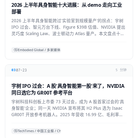
2026 上半年具身智能十大进展：从 demo 走向工业
部署
2026 上半年具身智能跨过'实验室到规模量产'的拐点：宇树
IPO 过会、智元万台下线、Figure $39B 估值、NVIDIA 提出
灵巧度 Scaling Law、波士顿动力 Atlas 量产。本文盘点十大
标志性进展与仍存的现实温差。
Embodied Global / 多家媒体综合
07-23
03
5 分钟
宇树 IPO 过会：A 股'具身智能第一股'来了，NVIDIA
同日选它为 GR00T 参考平台
宇树科技科创板上市委 73 天过会，成为 A 股首家过会的'具
身智能'企业；同一天 NVIDIA 宣布将其 H2 Plus 选为 Isaac
GR00T 开放参考机器人。2025 年营收 16.99 亿、毛利率
60%，全球人形出货第一。本文拆解它的资本、技术与产业
信号。
TechTimes / 中国工业报 / China Daily 综合