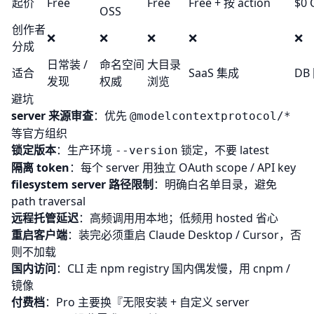
起价
Free
Free
Free + 按 action
$0 
OSS
创作者
❌
❌
❌
❌
❌
分成
日常装 /
命名空间
大目录
适合
SaaS 集成
DB
发现
权威
浏览
避坑
server 来源审查
：优先
@modelcontextprotocol/*
等官方组织
锁定版本
：生产环境
锁定，不要 latest
--version
隔离 token
：每个 server 用独立 OAuth scope / API key
filesystem server 路径限制
：明确白名单目录，避免
path traversal
远程托管延迟
：高频调用用本地；低频用 hosted 省心
重启客户端
：装完必须重启 Claude Desktop / Cursor，否
则不加载
国内访问
：CLI 走 npm registry 国内偶发慢，用 cnpm /
镜像
付费档
：Pro 主要换『无限安装 + 自定义 server