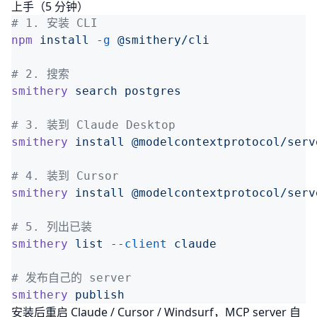
上手（5 分钟）
npm
 install
 -g
smithery
 search
smithery
 install
 @modelcontextprotocol/serv
smithery
 install
 @modelcontextprotocol/serv
smithery
 list
 --client
smithery
安装后重启 Claude / Cursor / Windsurf，MCP server 自