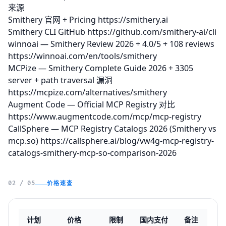
来源
Smithery 官网 + Pricing
https://smithery.ai
Smithery CLI GitHub
https://github.com/smithery-ai/cli
winnoai — Smithery Review 2026 + 4.0/5 + 108 reviews
https://winnoai.com/en/tools/smithery
MCPize — Smithery Complete Guide 2026 + 3305
server + path traversal 漏洞
https://mcpize.com/alternatives/smithery
Augment Code — Official MCP Registry 对比
https://www.augmentcode.com/mcp/mcp-registry
CallSphere — MCP Registry Catalogs 2026 (Smithery vs
mcp.so)
https://callsphere.ai/blog/vw4g-mcp-registry-
catalogs-smithery-mcp-so-comparison-2026
价格速查
02 / 05
计划
价格
限制
国内支付
备注