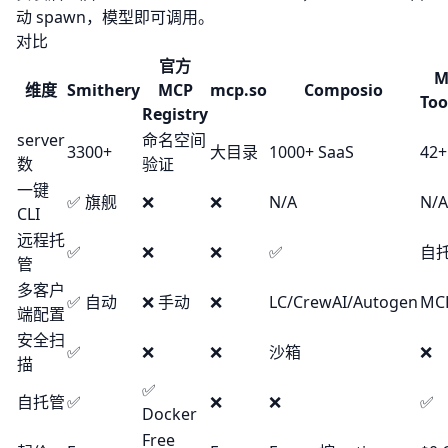
动 spawn，模型即可调用。
对比
官方
M
维度
Smithery
MCP
mcp.so
Composio
Too
Registry
server
命名空间
3300+
大目录
1000+ SaaS
42+
数
验证
一键
✅ 旗舰
❌
❌
N/A
N/A
CLI
远程托
✅
❌
❌
✅
自
管
多客户
✅ 自动
❌ 手动
❌
LC/CrewAI/Autogen
MC
端配置
安全扫
✅
❌
❌
沙箱
❌
描
✅
自托管
✅
❌
❌
✅
Docker
Free