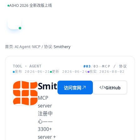
跳到主内容
AIHO 2026 全新改版上线
A
首页
/
AI Agent
/
MCP / 协议
/
Smithery
TOOL · AGENT
#03
/
03
MCP / 协议
发布 2026-06-21
更新 2026-06-24
核实 2026-08-02
Smithery
访问官网
GitHub
MCP
server
注册中
心——
3300+
server +