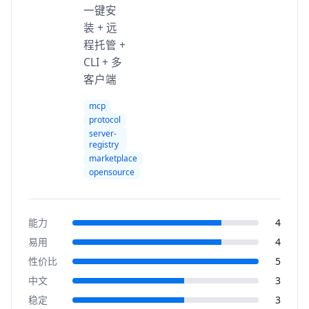
一键安
装 + 远
程托管 +
CLI + 多
客户端
mcp
protocol
server-
registry
marketplace
opensource
能力
4
易用
4
性价比
5
中文
3
稳定
3