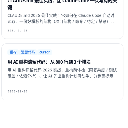
CLAUDE.md 最佳实践：让 Claude Code 一次写对的关
键
CLAUDE.md 2026 最佳实践：它如何在 Claude Code 启动时
读取、一份好模板的结构（项目结构 / 命令 / 约定 / 禁忌）、
长度 vs 效果实测、/init 自动生成 vs 手写 vs 混合，以及与
2026-08-02
.cursor/rules 的同步。
重构
遗留代码
cursor
用 AI 重构遗留代码：从 800 行到 3 个模块
用 AI 重构遗留代码 2026 实战：重构前体检（圈复杂度 / 测试
覆盖 / 依赖分析）、让 AI 先出重构计划再动手、分步骤提示
词模板（拆分 / 提取 hook / 加测试 / 验证）、每步回滚策略，
以及一个约 90 分钟的真实案例。
2026-08-02