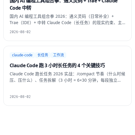
国内 AI 编程工具组合拳：通义灵码 + Trae + Claude
Code 中转
国内 AI 编程工具组合拳 2026：通义灵码（日常补全）+
Trae（IDE）+ 中转 Claude Code（长任务）的现实约束、主
力组合、中转选型（稳定性 / 价格 / 风控）、工作流（日常 →
2026-08-02
周末长任务 → 团队协作）与成本核算（每月 ¥0-200 解决方
案）。
claude-code
长任务
工作流
Claude Code 跑 3 小时长任务的 4 个关键技巧
Claude Code 跑长任务 2026 实战：/compact 节奏（什么时候
压、压什么）、任务拆解（3 小时 = 6×30 分钟，每段独立
commit）、上下文管理（CLAUDE.md / @file / 临时
NOTES.md）、失败恢复（git reset + checkpoint 提示词），
2026-08-02
以及用 3 小时把 Nuxt 3 升级到 Nuxt 4 的真实案例。