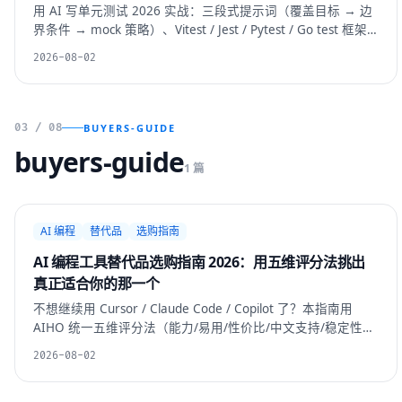
用 AI 写单元测试 2026 实战：三段式提示词（覆盖目标 → 边
界条件 → mock 策略）、Vitest / Jest / Pytest / Go test 框架
适配、让 AI 自查测试质量的 review 提示词，以及 CI 跑通的
2026-08-02
踩坑。
03 / 08
BUYERS-GUIDE
buyers-guide
1 篇
AI 编程
替代品
选购指南
AI 编程工具替代品选购指南 2026：用五维评分法挑出
真正适合你的那一个
不想继续用 Cursor / Claude Code / Copilot 了？本指南用
AIHO 统一五维评分法（能力/易用/性价比/中文支持/稳定性）
教你系统评估替代品，附主流工具的「最佳替代品」直达入口
2026-08-02
与编辑部中立避坑建议。