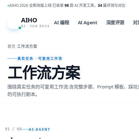
跳到主内容
AIHO 2026 全新改版上线
·
已收录
98
款 AI 开发工具，
34
篇评测与对比
AIHO
A
AI 编程
AI Agent
深度评测
对
AI · FOR DEVS
首页
/
工作流方案
真实任务 · 可复用工作流
工作流方案
围绕真实任务的可复用工作流:含完整步骤、Prompt 模板、
的可执行剧本。
01 / 08
AI-AGENT