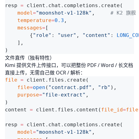
resp 
=
    model
=
"moonshot-v1-128k"
,     
    temperature
=
0.3
    messages
=
        {
"role"
: 
"user"
, 
"content"
: 
LONG_CO
文件直传（独有特性）
Kimi 提供文件上传接口，可以把整份 PDF / Word / 长文档
直接上传，无需自己做 OCR / 解析：
file
 =
    file
=
open
(
"contract.pdf"
, 
"rb"
    purpose
=
"file-extract"
content 
=
 client.files.content(
file_id
=
file
resp 
=
    model
=
"moonshot-v1-128k"