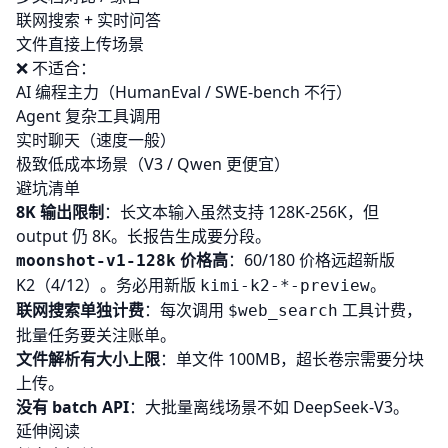
联网搜索 + 实时问答
文件直接上传场景
❌ 不适合：
AI 编程主力（HumanEval / SWE-bench 不行）
Agent 复杂工具调用
实时聊天（速度一般）
极致低成本场景（V3 / Qwen 更便宜）
避坑清单
8K 输出限制
：长文本输入虽然支持 128K-256K，但
output 仍 8K。长报告生成要分段。
价格高
：60/180 价格远超新版
moonshot-v1-128k
K2（4/12）。务必用新版
。
kimi-k2-*-preview
联网搜索单独计费
：每次调用
工具计费，
$web_search
批量任务要关注账单。
文件解析有大小上限
：单文件 100MB，超长卷宗需要分块
上传。
没有 batch API
：大批量离线场景不如 DeepSeek-V3。
延伸阅读