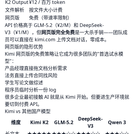
K2 Output
¥12 / 百万 token
文件解析
按文件大小计费
网页版
免费（带速率限制）
API 价格高于
GLM-5.2
（¥2/M）和
DeepSeek-
V3
（¥1/M），但
网页版完全免费
是一大杀手锏——团队成
员可以直接在 kimi.com 上传文档对话，零成本。
网页版的隐形优势
Kimi 网页版的免费策略让它成为很多团队的"首选试水模
型"：
产品经理直接拖文档分析需求
法务直接上传合同找风险
学生写论文做综述
程序员临时分析一份 log
很多企业最初接触 AI 就是从 Kimi 开始。但要进生产环境就
要切到付费 API。
Kimi vs 其他国产模型
DeepSeek-
维度
Kimi K2
GLM-5.2
Qwen 3
V3
长文本
★★★★★
★★★☆☆
★★★☆☆
★★★☆☆