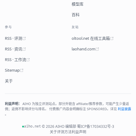
模型库
百科
参与
友站
RSS · 评测
oltool.net 在线工具箱
RSS · 资讯
laohand.com
RSS · 工作流
Sitemap
关于
利益声明：
AIHO 为独立评测站点。部分外链含 affiliate/推荐参数，可能产生少量返
佣；返佣不影响评分与排名。 付费推广内容会明确标注 SPONSORED。详见
利益披露
。
·
© 2026 AIHO 编辑部
·
蜀ICP备17034332号-3
aiho.net
关于
评测方法
利益声明