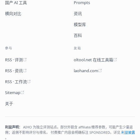
国产 AI 工具
Prompts
横向对比
资讯
模型库
百科
参与
友站
RSS · 评测
oltool.net 在线工具箱
RSS · 资讯
laohand.com
RSS · 工作流
Sitemap
关于
利益声明：
AIHO 为独立评测站点。部分外链含 affiliate/推荐参数，可能产生少量返
佣；返佣不影响评分与排名。 付费推广内容会明确标注 SPONSORED。详见
利益披露
。