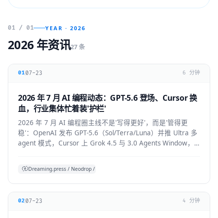
01 / 01
YEAR · 2026
2026 年资讯
27 条
07-23
01
6 分钟
2026 年 7 月 AI 编程动态：GPT-5.6 登场、Cursor 换
血，行业集体忙着装'护栏'
2026 年 7 月 AI 编程圈主线不是'写得更好'，而是'管得更
稳'：OpenAI 发布 GPT-5.6（Sol/Terra/Luna）并推 Ultra 多
agent 模式，Cursor 上 Grok 4.5 与 3.0 Agents Window，
Claude Code 默认开启 auto mode，
Codex/OpenHands/Zed 集体加审批与成本护栏。
Dreaming.press / Neodrop / SDD 综合
07-23
02
4 分钟