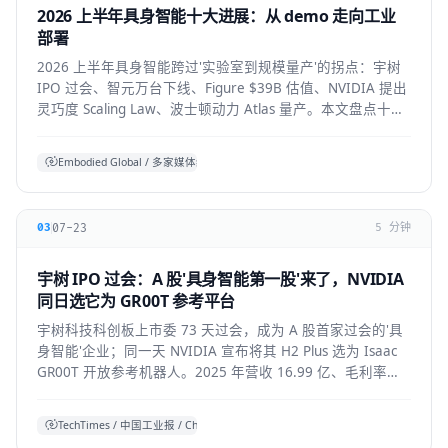
2026 上半年具身智能十大进展：从 demo 走向工业
部署
2026 上半年具身智能跨过'实验室到规模量产'的拐点：宇树
IPO 过会、智元万台下线、Figure $39B 估值、NVIDIA 提出
灵巧度 Scaling Law、波士顿动力 Atlas 量产。本文盘点十大
标志性进展与仍存的现实温差。
Embodied Global / 多家媒体综合
07-23
03
5 分钟
宇树 IPO 过会：A 股'具身智能第一股'来了，NVIDIA
同日选它为 GR00T 参考平台
宇树科技科创板上市委 73 天过会，成为 A 股首家过会的'具
身智能'企业；同一天 NVIDIA 宣布将其 H2 Plus 选为 Isaac
GR00T 开放参考机器人。2025 年营收 16.99 亿、毛利率
60%，全球人形出货第一。本文拆解它的资本、技术与产业
信号。
TechTimes / 中国工业报 / China Daily 综合