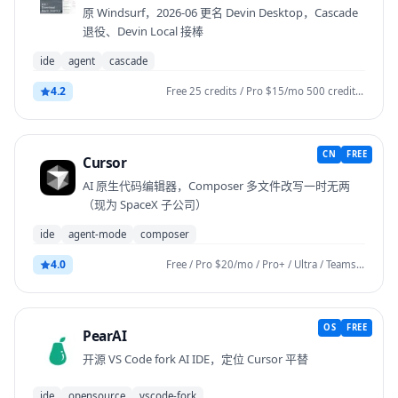
原 Windsurf，2026-06 更名 Devin Desktop，Cascade
退役、Devin Local 接棒
ide
agent
cascade
4.2
Free 25 credits / Pro $15/mo 500 credits / Team $30/seat
CN
FREE
Cursor
AI 原生代码编辑器，Composer 多文件改写一时无两
（现为 SpaceX 子公司）
ide
agent-mode
composer
4.0
Free / Pro $20/mo / Pro+ / Ultra / Teams $40/user/mo / Enterprise
OS
FREE
PearAI
开源 VS Code fork AI IDE，定位 Cursor 平替
ide
opensource
vscode-fork