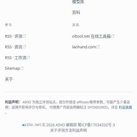
模型库
百科
参与
友站
RSS · 评测
oltool.net 在线工具箱
RSS · 资讯
laohand.com
RSS · 工作流
Sitemap
关于
利益声明：
AIHO 为独立评测站点。部分外链含 affiliate/推荐参数，可能产生少量返
佣；返佣不影响评分与排名。 付费推广内容会明确标注 SPONSORED。详见
利益披露
。
·
© 2026 AIHO 编辑部
·
蜀ICP备17034332号-3
aiho.net
关于
评测方法
利益声明