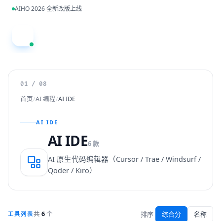
跳到主内容
AIHO 2026 全新改版上线
A
01 / 08
首页
/
AI 编程
/
AI IDE
AI IDE
AI IDE
6 款
AI 原生代码编辑器（Cursor / Trae / Windsurf /
Qoder / Kiro）
排序
综合分
名称
共
6
个
工具列表