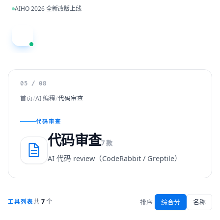
跳到主内容
AIHO 2026 全新改版上线
A
05 / 08
首页
/
AI 编程
/
代码审查
代码审查
代码审查
7 款
AI 代码 review（CodeRabbit / Greptile）
排序
综合分
名称
共
7
个
工具列表