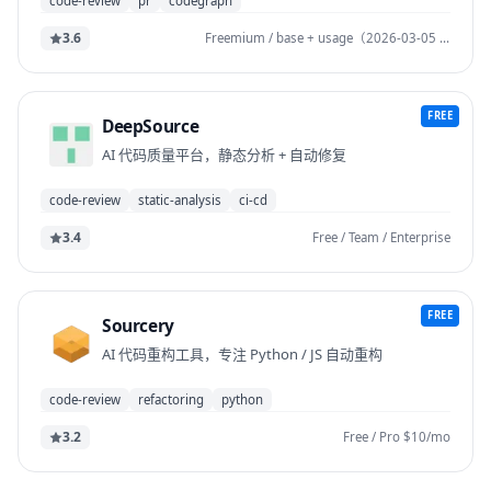
code-review
pr
codegraph
3.6
Freemium / base + usage（2026-03-05 起） / Enterprise self-host
FREE
DeepSource
AI 代码质量平台，静态分析 + 自动修复
code-review
static-analysis
ci-cd
3.4
Free / Team / Enterprise
FREE
Sourcery
AI 代码重构工具，专注 Python / JS 自动重构
code-review
refactoring
python
3.2
Free / Pro $10/mo