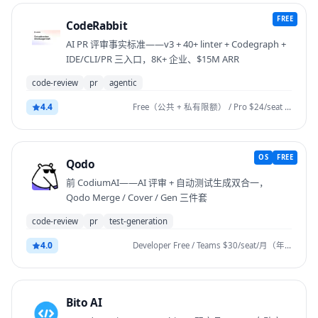
FREE
CodeRabbit
AI PR 评审事实标准——v3 + 40+ linter + Codegraph +
IDE/CLI/PR 三入口，8K+ 企业、$15M ARR
code-review
pr
agentic
4.4
Free（公共 + 私有限额） / Pro $24/seat 年付 / $30 月付 / Enterprise 定制 / CLI usage add-on
OS
FREE
Qodo
前 CodiumAI——AI 评审 + 自动测试生成双合一，
Qodo Merge / Cover / Gen 三件套
code-review
pr
test-generation
4.0
Developer Free / Teams $30/seat/月（年）≈$38（月）/ Enterprise 定制
Bito AI