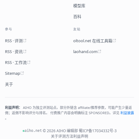
模型库
百科
参与
友站
RSS · 评测
oltool.net 在线工具箱
RSS · 资讯
laohand.com
RSS · 工作流
Sitemap
关于
利益声明：
AIHO 为独立评测站点。部分外链含 affiliate/推荐参数，可能产生少量返
佣；返佣不影响评分与排名。 付费推广内容会明确标注 SPONSORED。详见
利益披露
。
·
© 2026 AIHO 编辑部
·
蜀ICP备17034332号-3
aiho.net
关于
评测方法
利益声明