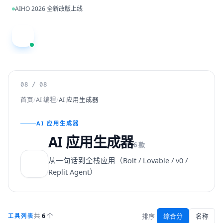
跳到主内容
AIHO 2026 全新改版上线
A
08 / 08
首页
/
AI 编程
/
AI 应用生成器
AI 应用生成器
AI 应用生成器
6 款
从一句话到全栈应用（Bolt / Lovable / v0 /
Replit Agent）
排序
综合分
名称
共
6
个
工具列表