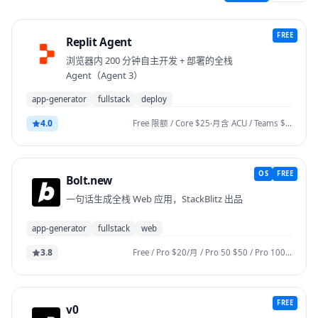
FREE
Replit Agent
浏览器内 200 分钟自主开发 + 部署的全栈
Agent（Agent 3）
app-generator
fullstack
deploy
4.0
Free 限额 / Core $25·月含 ACU / Teams $35·席·月 / Enterprise 定制
OS
FREE
Bolt.new
一句话生成全栈 Web 应用，StackBlitz 出品
app-generator
fullstack
web
3.8
Free / Pro $20/月 / Pro 50 $50 / Pro 100 $100 / Pro 200 $200 / Teams
FREE
v0