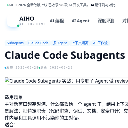
跳到主内容
AIHO 2026 全新改版上线
·
已收录
98
款 AI 开发工具，
34
篇评测与对比
AIHO
A
AI 编程
AI Agent
深度评测
对
AI · FOR DEVS
Subagents
Claude Code
多 Agent
上下文隔离
AI 工作流
Claude Code Subage
发布 2026-06-28
更新 2026-06-28
适用场景
主对话窗口越塞越满、什么都丢给一个 agent 干，结果上下
是解法：把特定职责（代码审查、调试、文档、安全审计）交
件内容和工具调用不污染你的主对话。
适合：