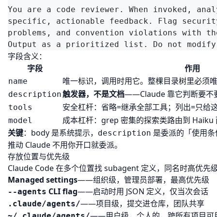
字段含义：
字段
作用
唯一标识，调用时用它。整棵目录树里必须
name
触发器，不是文档
——Claude 靠它判断要
description
安全杠杆：省略=继承全部工具；列出=只给这些（
tools
成本杠杆：grep 密集的探索类路由到 Haiku 
model
关键
：body 是系统提示，
是委派的「使用条件」
description
推动 Claude 不用你开口就委派。
存放位置与优先级
Claude Code 在多个位置找 subagent 定义，同名时高
Managed settings
——组织级，管理员部署，最高优先级
CLI flag
——启动时用 JSON 定义，仅当次会话
--agents
——项目级，提交进仓库，团队共享
.claude/agents/
——用户级，个人的，跨所有项目可
~/.claude/agents/