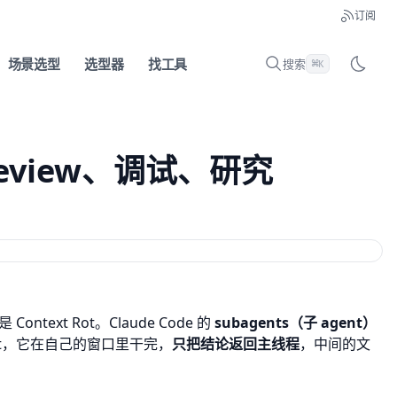
订阅
场景选型
选型器
找工具
搜索
⌘
K
 review、调试、研究
就是
Context Rot
。Claude Code 的
subagents（子 agent）
ent，它在自己的窗口里干完，
只把结论返回主线程
，中间的文