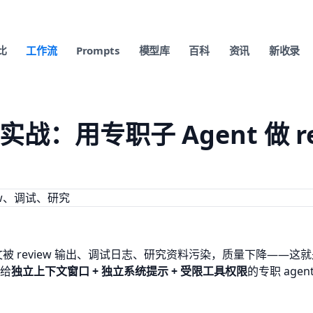
比
工作流
Prompts
模型库
百科
资讯
新收录
nts 实战：用专职子 Agent 做
文被 review 输出、调试日志、研究资料污染，质量下降——这
给
独立上下文窗口 + 独立系统提示 + 受限工具权限
的专职 ag