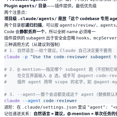
Plugin
目录
——插件提供，最低优先级
agents/
两个注意点：
项目级
是放「这个 codebase 专用 a
.claude/agents/
两个目录都
递归扫描
，可以按
、
agents/review/
agents
Code 会
静默丢弃一个
，所以全树 name 必须唯一
插件提供的 subagent 出于安全会忽略
、
hooks
mcpServer
三种调用方式（从建议到强制）
claude
 -p
claude
 --agent
进阶：在
里设
.claude/settings.json
"agent": "<
记住递进关系：
自然语言 = 建议，@-mention = 单次任务