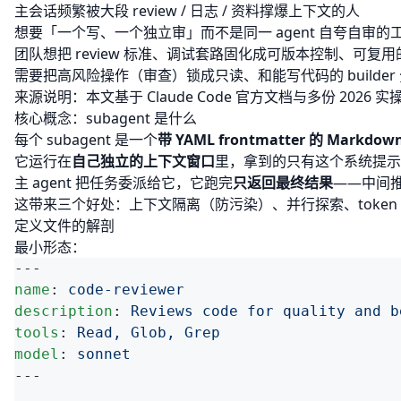
主会话频繁被大段 review / 日志 / 资料撑爆上下文的人
想要「一个写、一个独立审」而不是同一 agent 自夸自审的
团队想把 review 标准、调试套路固化成可版本控制、可复
需要把高风险操作（审查）锁成只读、和能写代码的 builder
来源说明：本文基于 Claude Code 官方文档与多份 2026 
核心概念：subagent 是什么
每个 subagent 是一个
带 YAML frontmatter 的 Markdo
它运行在
自己独立的上下文窗口
里，拿到的只有这个系统提示
主 agent 把任务委派给它，它跑完
只返回最终结果
——中间
这带来三个好处：上下文隔离（防污染）、并行探索、token
定义文件的解剖
最小形态：
name
: 
description
: 
tools
: 
model
: 