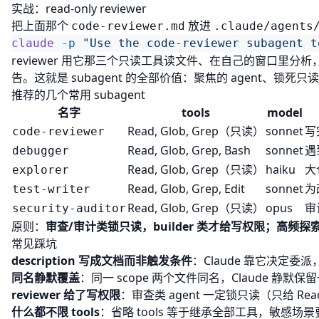
实战：read-only reviewer
把上面那个
放进
code-reviewer.md
.claude/agents
claude
 -p
reviewer 用它那三个只读工具读文件、在自己的窗口里分析，fl
告。这就是 subagent 的全部价值：聚焦的 agent、
推荐的几个常用 subagent
名字
tools
model
Read, Glob, Grep（只读）
sonnet
写
code-reviewer
Read, Glob, Grep, Bash
sonnet
遇
debugger
Read, Glob, Grep（只读）
haiku
大
explorer
Read, Glob, Grep, Edit
sonnet
为
test-writer
Read, Glob, Grep（只读）
opus
审
security-auditor
原则：
审查/审计类锁只读，builder 类才给写权限；高
常见踩坑
description 写成文档而非触发条件
：Claude 靠它决定
同名静默覆盖
：同一 scope 两个文件同名，Claude 静默
reviewer 给了写权限
：审查类 agent 一定锁只读（只给 R
什么都不限 tools
：省略 tools 等于继承全部工具，敏感场