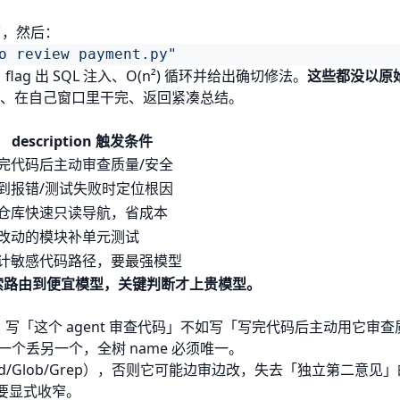
，然后：
/
ag 出 SQL 注入、O(n²) 循环并给出确切修法。
这些都没以原
锁死只读、在自己窗口里干完、返回紧凑总结。
description 触发条件
完代码后主动审查质量/安全
到报错/测试失败时定位根因
仓库快速只读导航，省成本
改动的模块补单元测试
计敏感代码路径，要最强模型
频探索路由到便宜模型，关键判断才上贵模型。
委派，写「这个 agent 审查代码」不如写「写完代码后主动用它审
保留一个丢另一个，全树 name 必须唯一。
ead/Glob/Grep），否则它可能边审边改，失去「独立第二意见
景要显式收窄。