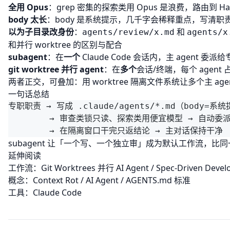
全用 Opus
：grep 密集的探索类用 Opus 是浪费，路由到 Haik
body 太长
：body 是系统提示，几千字会稀释重点，写清
以为子目录改身份
：
和
agents/review/x.md
agents/x
和并行 worktree 的区别与配合
subagent
：在
一个
Claude Code 会话内，主 agen
git worktree 并行 agent
：在
多个
会话/终端，每个 agen
两者正交，可叠加：用 worktree 隔离文件系统让多个主 agent
一句话总结
专职职责 → 写成 .claude/agents/*.md（body=系统
        → 审查类锁只读、探索类用便宜模型 → 自动委派或 
subagent 让「一个写、一个独立审」成为默认工作流，比同一
延伸阅读
工作流：
Git Worktrees 并行 AI Agent
/
Spec-Driven Deve
概念：
Context Rot
/
AI Agent
/
AGENTS.md 标准
工具：
Claude Code