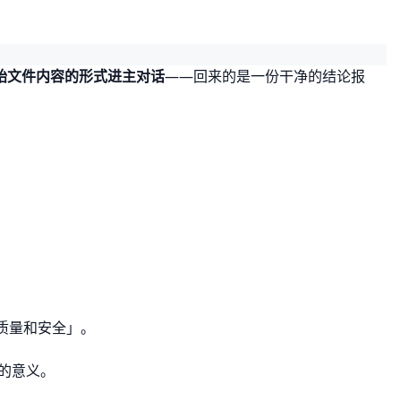
始文件内容的形式进主对话
——回来的是一份干净的结论报
查质量和安全」。
」的意义。