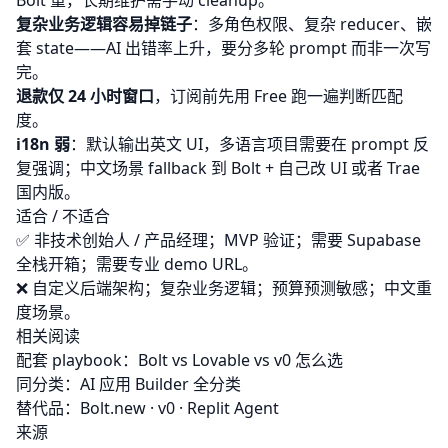
Bolt 重，长期维护需手动 cleanup。
复杂业务逻辑容易掉链子
：多角色权限、复杂 reducer、嵌
套 state——AI 出错率上升，要分多轮 prompt 而非一次写
完。
退款仅 24 小时窗口
，订阅前先用 Free 跑一遍判断匹配
度。
i18n 弱
：默认输出英文 UI，多语言项目需要在 prompt 反
复强调；中文场景 fallback 到 Bolt + 自己改 UI 或者 Trae
国内版。
适合 / 不适合
✅ 非技术创始人 / 产品经理；MVP 验证；需要 Supabase
全栈开箱；需要专业 demo URL。
❌ 自定义后端架构；复杂业务逻辑；预算预测敏感；中文重
度场景。
相关阅读
配套 playbook：
Bolt vs Lovable vs v0 怎么选
同分类：
AI 应用 Builder 全分类
替代品：
Bolt.new
·
v0
·
Replit Agent
来源