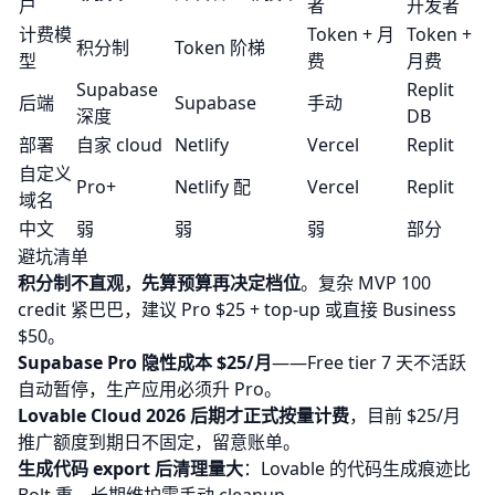
户
者
开发者
计费模
Token + 月
Token +
积分制
Token 阶梯
型
费
月费
Supabase
Replit
后端
Supabase
手动
深度
DB
部署
自家 cloud
Netlify
Vercel
Replit
自定义
Pro+
Netlify 配
Vercel
Replit
域名
中文
弱
弱
弱
部分
避坑清单
积分制不直观，先算预算再决定档位
。复杂 MVP 100
credit 紧巴巴，建议 Pro $25 + top-up 或直接 Business
$50。
Supabase Pro 隐性成本 $25/月
——Free tier 7 天不活跃
自动暂停，生产应用必须升 Pro。
Lovable Cloud 2026 后期才正式按量计费
，目前 $25/月
推广额度到期日不固定，留意账单。
生成代码 export 后清理量大
：Lovable 的代码生成痕迹比