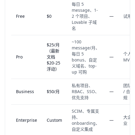
每日 5
message、1-
Free
$0
2 个项目、
—
试用
Lovable 子域
名
~100
$25/月
message/月、
（最新
每日 5
个人
Pro
文档
—
bonus、自定
MVP
$20-25
义域名、top-
浮动）
up 可购
私有项目、
团队
Business
$50/月
RBAC、SSO、
—
/ 合
优先支持
规
SCIM、专属支
持、
大企
Enterprise
Custom
—
onboarding、
业
自定义集成