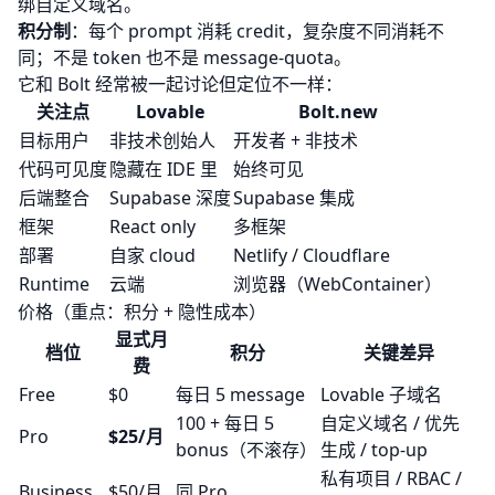
绑自定义域名。
积分制
：每个 prompt 消耗 credit，复杂度不同消耗不
同；不是 token 也不是 message-quota。
它和 Bolt 经常被一起讨论但定位不一样：
关注点
Lovable
Bolt.new
目标用户
非技术创始人
开发者 + 非技术
代码可见度
隐藏在 IDE 里
始终可见
后端整合
Supabase 深度
Supabase 集成
框架
React only
多框架
部署
自家 cloud
Netlify / Cloudflare
Runtime
云端
浏览器（WebContainer）
价格（重点：积分 + 隐性成本）
显式月
档位
积分
关键差异
费
Free
$0
每日 5 message
Lovable 子域名
100 + 每日 5
自定义域名 / 优先
Pro
$25/月
bonus（不滚存）
生成 / top-up
私有项目 / RBAC /
Business
$50/月
同 Pro