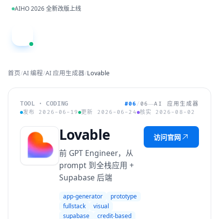
跳到主内容
AIHO 2026 全新改版上线
A
首页
/
AI 编程
/
AI 应用生成器
/
Lovable
TOOL · CODING
#06
/
06
AI 应用生成器
发布 2026-06-19
更新 2026-06-24
核实 2026-08-02
Lovable
访问官网
前 GPT Engineer，从
prompt 到全栈应用 +
Supabase 后端
app-generator
prototype
fullstack
visual
supabase
credit-based