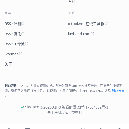
百科
参与
友站
RSS · 评测
oltool.net 在线工具箱
RSS · 资讯
laohand.com
RSS · 工作流
Sitemap
关于
利益声明：
AIHO 为独立评测站点。部分外链含 affiliate/推荐参数，可能产生少量返
佣；返佣不影响评分与排名。 付费推广内容会明确标注 SPONSORED。详见
利益披露
。
·
© 2026 AIHO 编辑部
·
蜀ICP备17034332号-3
aiho.net
关于
评测方法
利益声明