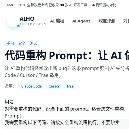
跳到主内容
AIHO 2026 全新改版上线
·
已收录
98
款 AI 开发工具，
34
篇评测与对比
AIHO
A
AI 编程
AI Agent
深度评测
对
AI · FOR DEVS
重构
安全
测试
代码重构 Prompt：让 A
让 AI 重构代码经常改出新 bug？这条 prompt 强制
Code / Cursor / Trae 适用。
适用：
Claude Code
Cursor
Trae
用法
对需要重构的代码，配合下面的 prompt。适合跨文件重
Prompt
我需要重构以下代码，请按安全重构流程执行，不要跳步：
