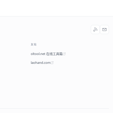
友站
oltool.net 在线工具箱
laohand.com