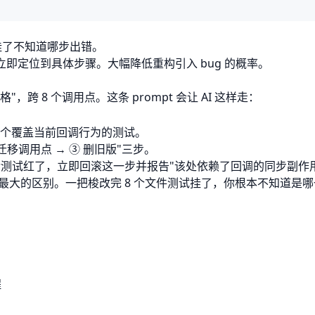
测试挂了不知道哪步出错。
题能立即定位到具体步骤。大幅降低重构引入 bug 的概率。
风格"，跨 8 个调用点。这条 prompt 会让 AI 这样走：
个覆盖当前回调行为的测试。
个迁移调用点 → ③ 删旧版"三步。
后测试红了，立即回滚这一步并报告"该处依赖了回调的同步副作用
梭"最大的区别。一把梭改完 8 个文件测试挂了，你根本不知道是
程