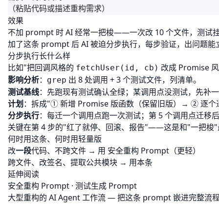
效果
不加 prompt 时 AI 经常一把梭——一次改 10 个文件，
加了这条 prompt 后 AI 被迫分步执行，每步验证，出问
分步执行长什么样
比如"把回调风格的
改成 Promise 
fetchUser(id, cb)
影响分析
：
出 8 处调用 + 3 个测试文件，列清单。
grep
测试基线
：先跑现有测试确认全绿；某调用点没测试，先补一
计划
：拆成"① 新增 Promise 版函数（保留旧版）→ ② 逐
分步执行
：每迁一个调用点跑一次测试；第 5 个调用点迁移
关键在第 4 步的"红了就停、回滚、报告"——这是和"一把
何时用这条、何时用轻量版
改
一段
代码、不跨文件 → 用
安全重构 Prompt
（更轻）
跨文件、改签名、提取公共模块 → 用本条
延伸阅读
安全重构 Prompt
·
测试生成 Prompt
大型重构的 AI Agent 工作流
— 把这条 prompt 嵌进完整流