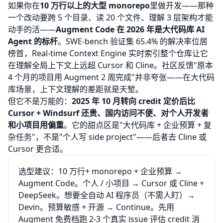
如果你在
10 万行以上的大型 monorepo
里做开发——那种
一个改动要跨 5 个目录、读 20 个文件、理解 3 层架构才能
动手的活——
Augment Code 在 2026 年是大代码库 AI
Agent 的标杆
。SWE-bench 验证集 65.4% 的解决率位居
榜首，Real-time Context Engine 实时索引整个仓库让它
在理解全局上下文上远超 Cursor 和 Cline。社区反馈"原本
4 个月的项目用 Augment 2 周完成"并非夸张——在大代码
库场景，上下文理解的差距就是天堑。
但它不是万能的：
2025 年 10 月转向 credit 定价后比
Cursor + Windsurf 还贵、国内访问不便、对个人开发者
和小项目用偏重
。它的甜点区是"大代码库 + 企业预算 + 复
杂任务"，不是"个人写 side project"——后者去
Cline
或
Cursor
更合适。
选型建议：10 万行+ monorepo + 企业预算 →
Augment Code。个人 / 小项目 → Cursor 或 Cline +
DeepSeek。想要全自动 AI 程序员（不需人盯）→
Devin。预算敏感 + 开源 → Continue。先用
Augment 免费档跑 2-3 个真实 issue 评估 credit 消