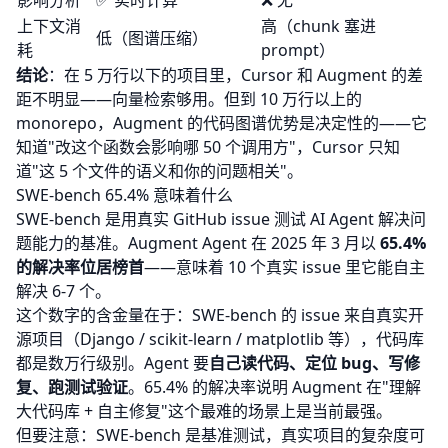
影响分析
✅ 实时计算
❌ 无
上下文消
高（chunk 塞进
低（图谱压缩）
耗
prompt）
结论
：在 5 万行以下的项目里，Cursor 和 Augment 的差
距不明显——向量检索够用。但到 10 万行以上的
monorepo，Augment 的代码图谱优势是决定性的——它
知道"改这个函数会影响哪 50 个调用方"，Cursor 只知
道"这 5 个文件的语义和你的问题相关"。
SWE-bench 65.4% 意味着什么
SWE-bench 是用真实 GitHub issue 测试 AI Agent 解决问
题能力的基准。Augment Agent 在 2025 年 3 月以
65.4%
的解决率位居榜首
——意味着 10 个真实 issue 里它能自主
解决 6-7 个。
这个数字的含金量在于：SWE-bench 的 issue 来自真实开
源项目（Django / scikit-learn / matplotlib 等），代码库
都是数万行级别。Agent 要
自己读代码、定位 bug、写修
复、跑测试验证
。65.4% 的解决率说明 Augment 在"理解
大代码库 + 自主修复"这个最难的场景上是当前最强。
但要注意：SWE-bench 是基准测试，真实项目的复杂度可