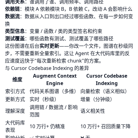
调用关系
：谁调用了谁、调用频率、调用路径
依赖链
：模块 A 依赖模块 B，B 依赖 C，改动 A 会影响什么
数据流
：数据从入口到出口经过哪些函数、在每一步如何变
换
类型信息
：变量 / 函数 / 类的类型签名和约束
测试覆盖
：哪些函数有测试、测试覆盖了哪些路径
这份图谱在后台
实时更新
——你改一个文件，图谱在秒级同
步，不需要重新全量索引。这让 Agent 在大代码库里的反
应速度远快于"每次重新检索 chunk"的方案。
与 Cursor Codebase Indexing 的差异
Augment Context
Cursor Codebase
维度
Engine
Indexing
索引方式
代码关系图谱（多维）
向量检索（语义相似）
更新方式
实时（秒级）
增量（分钟级）
调用链 / 数据流 / 影响
理解深度
语义相关性
范围
大代码库
10 万行+ 仍精准
10 万行+ 召回质量下降
表现