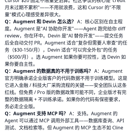
Cursor $20 固定不限量更划算。社区争议的核心是"credit
月末过期不累积"——不用就浪费，这和 Cursor 的"不限
量"模式心理感受差异很大。
Q：Augment 和 Devin 怎么选？
A：核心区别在自主程
度。Augment 是"AI 协助你开发"——Agent 跑完给你 diff
review，你在环中。Devin 是"AI 替你开发"——提交任务
后全自动交付 PR。Augment 适合"复杂但需要人审查"的任
务（$30-150/月），Devin 适合"可以完全外包"的任务
（$500/月）。选 Augment 如果你要可控性，选 Devin 如
果你要自主性。
Q：Augment 的数据真的不用于训练吗？
A：Augment
官方明确承诺企业版客户的代码数据不用于训练模型。这是
它进入金融 / 科技大厂采购流程的关键——安全团队认这条
红线。但免费 / Pro 版的数据政策可能不同，企业版才有完
整的数据隔离 + 不训练承诺。如果你的代码有保密要求，
务必走企业版。
Q：Augment 支持 MCP 吗？
A：支持。Augment 的
Agent 可以通过 MCP 调用外部工具——数据库查询、API
测试、文档检索等。但 Augment 的 MCP 生态不如 Cline