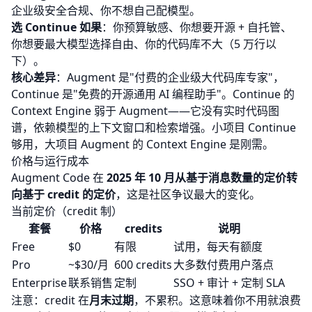
企业级安全合规、你不想自己配模型。
选 Continue 如果
：你预算敏感、你想要开源 + 自托管、
你想要最大模型选择自由、你的代码库不大（5 万行以
下）。
核心差异
：Augment 是"付费的企业级大代码库专家"，
Continue 是"免费的开源通用 AI 编程助手"。Continue 的
Context Engine 弱于 Augment——它没有实时代码图
谱，依赖模型的上下文窗口和检索增强。小项目 Continue
够用，大项目 Augment 的 Context Engine 是刚需。
价格与运行成本
Augment Code 在
2025 年 10 月从基于消息数量的定价转
向基于 credit 的定价
，这是社区争议最大的变化。
当前定价（credit 制）
套餐
价格
credits
说明
Free
$0
有限
试用，每天有额度
Pro
~$30/月
600 credits
大多数付费用户落点
Enterprise
联系销售
定制
SSO + 审计 + 定制 SLA
注意：credit 在
月末过期
，不累积。这意味着你不用就浪费