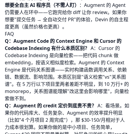
想要全自主 AI 程序员（不需人盯）
：Augment 的 Agent
仍需要人在环中——它跑完给你 diff 让你 review。如果你
想要"提交任务 → 全自动交付 PR"的体验，
Devin
的自主程
度更高（虽然价格也更高）。
FAQ
Q：Augment Code 的 Context Engine 和 Cursor 的
Codebase Indexing 有什么本质区别？
A：Cursor 的
Codebase Indexing 是向量检索——把代码 chunk 做
embedding，按语义相似度检索。Augment 的 Context
Engine 是代码关系图谱——实时构建函数调用关系、依赖
链、数据流、影响范围。本质区别是"语义检索"vs"关系图
谱"。在 5 万行以下项目里两者差距不明显，到 10 万行+ 的
monorepo，关系图谱能理解"改这里会影响哪里"，向量检
索做不到。
Q：Augment 的 credit 定价到底贵不贵？
A：看场景。如
果你的代码库大、任务复杂、Augment 的效率提升明显
（比如"4 个月项目 2 周完成"），那 $30-150/月相对于人
力成本很划算。如果你做的是中小项目、任务简单，