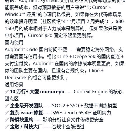
结论
：Augment 的 credit 定价让它在大代码库场景的价值
能覆盖成本，但对预算敏感的用户来说"比 Cursor +
Windsurf 还贵"的心理门槛很高。如果你在大代码库场景
的效率提升明显（社区反馈"4 个月项目 2 周完成"），$30-
150/月的成本相对于人力成本是划算的。但如果你只是做
中小项目，Cursor $20 固定不限量更划算。
国内使用
Augment Code 国内访问不便——需要稳定海外网络，支
付需要国际信用卡。相比
Cline
+ DeepSeek 的国内直连 +
支付宝付款，Augment 在国内的摩擦成本明显更高。如果
你的团队主要在国内，且没有合规约束，Cline +
DeepSeek 的组合可能更实际。
适用场景
✅
10 万行+ 大型 monorepo
——Context Engine 的核心
甜点区
✅
企业级开发团队
——SOC 2 + SSO + 数据不训练模型
✅
复杂 issue 修复
——SWE-bench 65.4% 证明实力
✅
跨模块重构
——影响分析让多文件修改更安全
✅
金融 / 科技大厂
——合规审查能通过