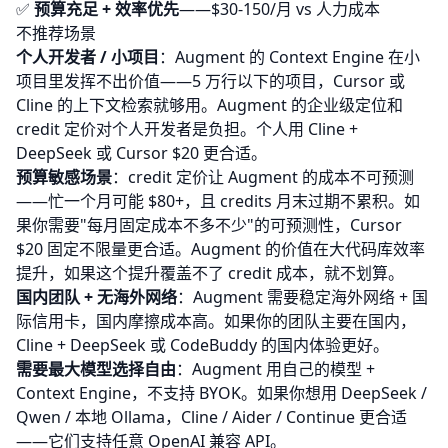
✅
预算充足 + 效率优先
——$30-150/月 vs 人力成本
不推荐场景
个人开发者 / 小项目
：Augment 的 Context Engine 在小
项目里发挥不出价值——5 万行以下的项目，Cursor 或
Cline 的上下文检索就够用。Augment 的企业级定位和
credit 定价对个人开发者是负担。个人用
Cline
+
DeepSeek 或 Cursor $20 更合适。
预算敏感场景
：credit 定价让 Augment 的成本不可预测
——忙一个月可能 $80+，且 credits 月末过期不累积。如
果你需要"每月固定成本不多不少"的可预测性，Cursor
$20 固定不限量更合适。Augment 的价值在大代码库效率
提升，如果这个提升覆盖不了 credit 成本，就不划算。
国内团队 + 无海外网络
：Augment 需要稳定海外网络 + 国
际信用卡，国内摩擦成本高。如果你的团队主要在国内，
Cline
+ DeepSeek 或
CodeBuddy
的国内体验更好。
需要最大模型选择自由
：Augment 用自己的模型 +
Context Engine，不支持 BYOK。如果你想用 DeepSeek /
Qwen / 本地 Ollama，
Cline
/
Aider
/
Continue
更合适
——它们支持任意 OpenAI 兼容 API。