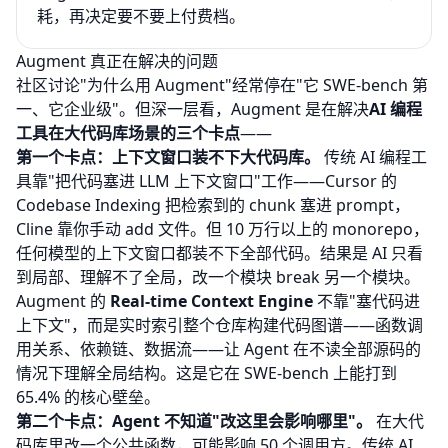
耗，再决定要不要上付费档。
Augment 真正在解决的问题
社区讨论"为什么用 Augment"经常停在"它 SWE-bench 第
一、它企业级"。但深一层看，Augment 是在解决
AI 编程
工具在大代码库场景的三个卡点
——
第一个卡点：上下文窗口装不下大代码库。
传统 AI 编程工
具靠"把代码塞进 LLM 上下文窗口"工作——Cursor 的
Codebase Indexing 把检索到的 chunk 塞进 prompt，
Cline 靠你手动 add 文件。但 10 万行以上的 monorepo，
任何模型的上下文窗口都装不下全部代码。结果是 AI 只看
到局部、理解不了全局，改一个模块 break 另一个模块。
Augment 的
Real-time Context Engine
不靠"塞代码进
上下文"，而是实时索引整个仓库构建代码图谱——函数调
用关系、依赖链、数据流——让 Agent 在不读全部源码的
情况下理解全局结构。这是它在 SWE-bench 上能打到
65.4% 的核心壁垒。
第二个卡点：Agent 不知道"改这里会影响哪里"。
在大代
码库里改一个公共函数，可能影响 50 个调用方。传统 AI