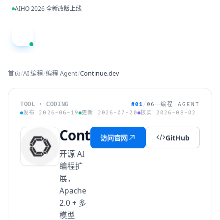
跳到主内容
AIHO 2026 全新改版上线
A
首页
/
AI 编程
/
编程 Agent
/
Continue.dev
TOOL · CODING
#01
/
06
编程 AGENT
发布 2026-06-19
更新 2026-07-20
核实 2026-08-02
Continue.dev
访问官网
GitHub
开源 AI
编程扩
展，
Apache
2.0 + 多
模型