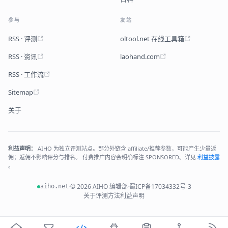
参与
友站
RSS · 评测
oltool.net 在线工具箱
RSS · 资讯
laohand.com
RSS · 工作流
Sitemap
关于
利益声明：
AIHO 为独立评测站点。部分外链含 affiliate/推荐参数，可能产生少量返
佣；返佣不影响评分与排名。 付费推广内容会明确标注 SPONSORED。详见
利益披露
。
·
© 2026 AIHO 编辑部
·
蜀ICP备17034332号-3
aiho.net
关于
评测方法
利益声明