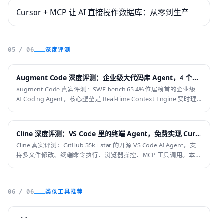
Cursor + MCP 让 AI 直接操作数据库：从零到生产
深度评测
05 / 06
Augment Code 深度评测：企业级大代码库 Agent，4 个月项目 2 周完成
Augment Code 真实评测：SWE-bench 65.4% 位居榜首的企业级
AI Coding Agent，核心壁垒是 Real-time Context Engine 实时理
解超大代码库。本文写它真正解决的大代码库理解问题、Agent 自
主能力深度、企业级安全合规、与 Devin / Continue 的决策边界、
credit 定价经济学，以及 5 类不推荐场景。AIHO 编辑部基于官方
Cline 深度评测：VS Code 里的终端 Agent，免费实现 Cursor 级体验
文档与社区公开反馈整理。
Cline 真实评测：GitHub 35k+ star 的开源 VS Code AI Agent，支
持多文件修改、终端命令执行、浏览器操控、MCP 工具调用。本文
写它真正解决的 BYOK 成本问题、Agent 自主能力深度、多模型支
持（Claude / DeepSeek / Ollama）、与 Cursor / Aider 的决策边
界、BYOK 经济学，以及 5 类不推荐场景。AIHO 编辑部基于官方文
类似工具推荐
06 / 06
档与社区公开反馈整理。