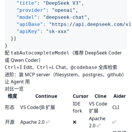
    "title"
: 
"DeepSeek V3"
    "provider"
: 
"openai"
    "model"
: 
"deepseek-chat"
    "apiBase"
: 
"https://api.deepseek.com/v1
    "apiKey"
: 
配
（推荐 DeepSeek Coder
tabAutocompleteModel
或 Qwen Coder）
Edit、
Chat、
全库检索
Ctrl+I
Ctrl+L
@codebase
进阶：装 MCP server（filesystem、postgres、github）
让 Agent 用
对比一览
维度
Continue
Cursor
Cline
Aider
IDE
VS Code
形态
VS Code/JB 扩展
CLI
fork
扩展
Apache
开源
Apache 2.0 ✅
❌
✅
2.0 ✅