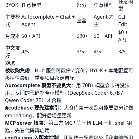
任意模
BYOK
任意模型
部分
任意模型
型
主要模
Autocomplete + Chat +
Agent 为
CLI
全套
式
Agent
主
Edit
$0 +
月成本
$0 + API
$20+
$0 + API
API
中文友
4/5
3/5
4/5
3/5
好
避坑
被收购焦虑
：Hub 服务可能停 / 变价，BYOK + 本地配置可
移植性最好，重要项目都走自配
Autocomplete 模型不要贪大
：用 70B+ 模型会卡得没法
用，专门的代码补全小模型（DeepSeek Coder 6.7B /
Qwen Coder 7B）才合理
要先建索引
：大仓库第一次跑可能要数分钟做
@codebase
embedding，配好后增量更新
MCP server 慎装
：第三方 MCP 等于给 LLM 一把 shell 钥
匙，先看代码再启用
config.json 入版本控制
：团队统一配置避免「我电脑能用