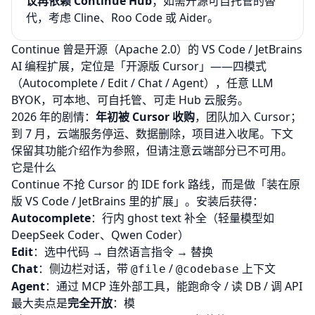
议再依赖 Continue Hub
；如需开源可自托管的替
代，考虑
Cline
、
Roo Code
或
Aider
。
Continue 曾是开源（Apache 2.0）的 VS Code / JetBrains
AI 编程扩展，定位是「开源版 Cursor」——四模式
（Autocomplete / Edit / Chat / Agent），任意 LLM
BYOK，可本地、可自托管、可走 Hub 云服务。
2026 年的剧情：
年初被 Cursor 收购
，团队加入 Cursor；
到 7 月，云端服务停运、数据删除，项目进入收尾。下文
保留其功能介绍作为参照，但请注意云端部分已不可用。
它是什么
Continue 不抢 Cursor 的 IDE fork 路线，而是做「装在原
版 VS Code / JetBrains 里的扩展」。安装后获得：
Autocomplete
：行内 ghost text 补全（轻量模型如
DeepSeek Coder、Qwen Coder）
Edit
：选中代码 → 自然语言指令 → 替换
Chat
：侧边栏对话，带
/
上下文
@file
@codebase
Agent
：通过 MCP 连外部工具，能跑命令 / 读 DB / 调 API
最大卖点是
完全开放
：模