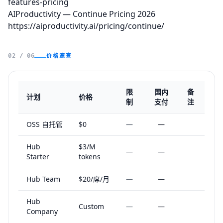
features-pricing
AIProductivity — Continue Pricing 2026
https://aiproductivity.ai/pricing/continue/
价格速查
02 / 06
限
国内
备
计划
价格
制
支付
注
OSS 自托管
$0
—
—
Hub
$3/M
—
—
Starter
tokens
Hub Team
$20/席/月
—
—
Hub
Custom
—
—
Company