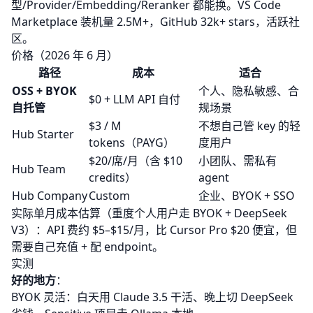
型/Provider/Embedding/Reranker 都能换。VS Code
Marketplace 装机量 2.5M+，GitHub 32k+ stars，活跃社
区。
价格（2026 年 6 月）
路径
成本
适合
OSS + BYOK
个人、隐私敏感、合
$0 + LLM API 自付
自托管
规场景
$3 / M
不想自己管 key 的轻
Hub Starter
tokens（PAYG）
度用户
$20/席/月（含 $10
小团队、需私有
Hub Team
credits）
agent
Hub Company
Custom
企业、BYOK + SSO
实际单月成本估算（重度个人用户走 BYOK + DeepSeek
V3）：API 费约 $5–$15/月，比 Cursor Pro $20 便宜，但
需要自己充值 + 配 endpoint。
实测
好的地方
：
BYOK 灵活：白天用 Claude 3.5 干活、晚上切 DeepSeek