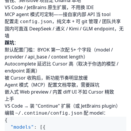
省钱、Sensitive 项目走 Ollama 本地
VS Code / JetBrains 原生扩展，不用换 IDE
MCP agent 模式可定制——接自家内部 API 当 tool
配置走
，纯文本 + 可 git 管理 / 团队共享
config.json
国内可直连 DeepSeek / 通义 / Kimi / GLM endpoint，无
墙
踩坑
：
默认配置门槛：BYOK 第一次配 5+ 个字段（model /
provider / api_base / context length）
Autocomplete 延迟比 Cursor 高（取决于你选的模型 /
endpoint 距离）
被 Cursor 收购后，新功能节奏明显放缓
Agent 模式（MCP）配置文档零散，需要踩坑
嵌入式 Web preview / 内置 diff UI 不如 Cursor 精致
上手
VS Code → 装 "Continue" 扩展（或 JetBrains plugin）
编辑
配 model：
~/.continue/config.json
  "models"