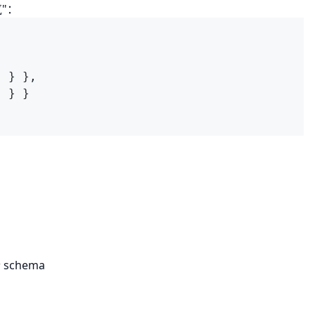
气"：
 schema