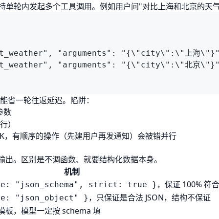
i 2.5+）支持单轮内发起多个工具调用。例如用户问"对比上海和北京的天
能省一轮往返延迟。陷阱：
参数
并行）
OK，有顺序的操作（先建用户再发通知）会被错并行
Schema 输出。区别是不调函数、就要结构化数据本身。
机制
，保证 100% 符合
pe: "json_schema", strict: true }
，只保证是合法 JSON，结构不保证
pe: "json_object" }
hema 模板，模型一定按 schema 填