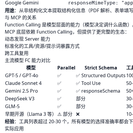
Google Gemini
responseMimeType: "ap
用途
：从非结构化文本提取结构化信息（PDF 解析、表单填写、分
与 MCP 的关系
Function Calling 是模型层面的能力（模型决定调什么函数
MCP 底层依赖 Function Calling，但提供了更完整的生态：
动态发现 Server 能力
标准化的工具/资源/提示词暴露方式
跨工具复用
主流模型 FC 能力对比
模型
Parallel
Strict Schema
工
GPT-5 / GPT-4o
✅
✅ Structured Outputs
10
Claude Sonnet 4
✅
✅ Tool Use
50
Gemini 2.5 Pro
✅
✅ responseSchema
50
DeepSeek V3
✅
部分
30
GLM-5
✅
部分
30
早期开源（Llama 3 等）
⚠️ 部分
❌
10
经验
：工具列表超过 20-30 个，所有模型的选择准确率都
实际应用