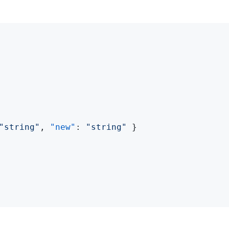
"string"
, 
"new"
: 
"string"