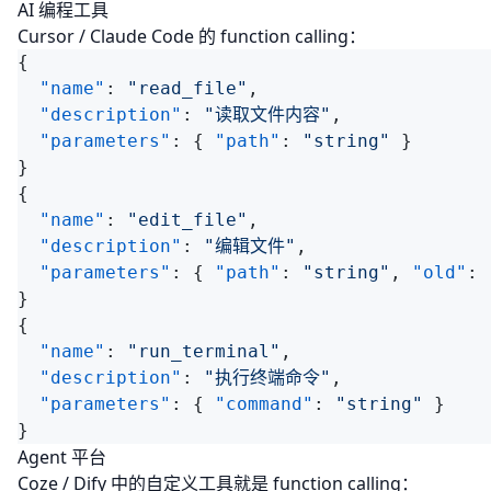
AI 编程工具
Cursor / Claude Code 的 function calling：
  "name"
: 
"read_file"
  "description"
: 
"读取文件内容"
  "parameters"
: { 
"path"
: 
"string"
  "name"
: 
"edit_file"
  "description"
: 
"编辑文件"
  "parameters"
: { 
"path"
: 
"string"
, 
"old"
: 
  "name"
: 
"run_terminal"
  "description"
: 
"执行终端命令"
  "parameters"
: { 
"command"
: 
"string"
Agent 平台
Coze / Dify 中的自定义工具就是 function calling：