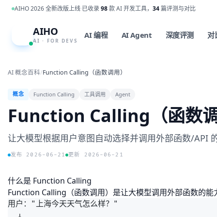
跳到主内容
AIHO 2026 全新改版上线
·
已收录
98
款 AI 开发工具，
34
篇评测与对比
AIHO
A
AI 编程
AI Agent
深度评测
对
AI · FOR DEVS
AI 概念百科
/
Function Calling（函数调用）
Function Calling
工具调用
Agent
概念
Function Calling（函
让大模型根据用户意图自动选择并调用外部函数/API 的
发布 2026-06-21
更新 2026-06-21
什么是 Function Calling
Function Calling（函数调用）是让大模型调用外
用户："上海今天天气怎么样？"

  ↓
