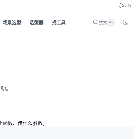
订阅
场景选型
选型器
找工具
搜索
⌘
K
行动。
哪个函数、传什么参数。