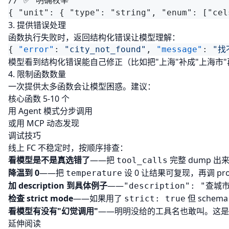
3. 提供错误处理
函数执行失败时，返回结构化错误让模型理解：
{ 
"error"
: 
"city_not_found"
, 
"message"
: 
"找
模型看到结构化错误能自己修正（比如把"上海"补成"上海市"再试一次）
4. 限制函数数量
一次提供太多函数会让模型困惑。建议：
核心函数 5-10 个
用 Agent 模式分步调用
或用 MCP 动态发现
调试技巧
线上 FC 不稳定时，按顺序排查：
看模型是不是真选错了
——把
完整 dump 
tool_calls
降温到 0
——把
设 0 让结果可复现，再调 pro
temperature
加 description 到具体例子
——
"description": "查城
检查 strict mode
——如果用了
但 sche
strict: true
看模型有没有"幻觉调用"
——明明没给的工具名也敢叫。这是 
延伸阅读