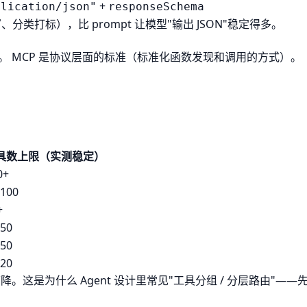
+
plication/json"
responseSchema
类打标），比 prompt 让模型"输出 JSON"稳定得多。
）。
MCP
是协议层面的标准（标准化函数发现和调用的方式）。
具数上限（实测稳定）
0+
-100
+
-50
-50
-20
会下降。这是为什么
Agent
设计里常见"工具分组 / 分层路由"—