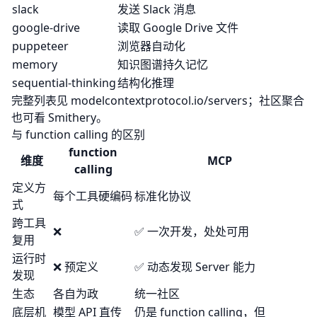
slack
发送 Slack 消息
google-drive
读取 Google Drive 文件
puppeteer
浏览器自动化
memory
知识图谱持久记忆
sequential-thinking
结构化推理
完整列表见
modelcontextprotocol.io/servers
；社区聚合
也可看
Smithery
。
与 function calling 的区别
function
维度
MCP
calling
定义方
每个工具硬编码
标准化协议
式
跨工具
❌
✅ 一次开发，处处可用
复用
运行时
❌ 预定义
✅ 动态发现 Server 能力
发现
生态
各自为政
统一社区
底层机
模型 API 直传
仍是 function calling，但