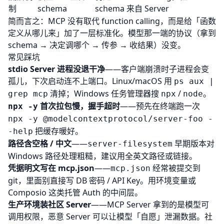
制
schema
schema 来自 Server
简而言之：MCP 没有取代
function calling
，而是给「函数
定义从哪儿来」加了一层标准化。模型那一端的协议（拿到
schema → 决定调哪个 → 传参 → 收结果）没变。
常见踩坑
stdio Server 进程没退干净
——客户端崩溃时子进程会变
孤儿，下次启动连不上端口。Linux/macOS 用
ps aux |
清掉；Windows 任务管理器搜
/
。
grep mcp
npx
node
首次拉包慢，握手超时
——预先在终端跑一次
npx -y
npx -y @modelcontextprotocol/server-foo -
把缓存暖好。
-help
路径含空格 / 中文
——
早期版本对
server-filesystem
Windows 路径处理粗糙，建议用全英文路径或链接。
凭据明文写在 mcp.json
——
经常被提交到
mcp.json
git，里面别直接写 DB 密码 / API Key。用环境变量或
Composio
这类托管 Auth 的中间层。
生产环境装社区 Server
——MCP Server 拿到的是模型可
调用权限，恶意 Server 可以让模型「自愿」泄漏数据。社