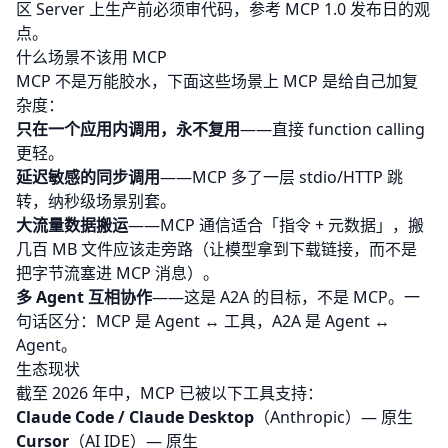
区 Server 上生产前必须审代码，参考
MCP 1.0 发布日的观
点
。
什么场景不该用 MCP
MCP 不是万能胶水，下面这些场景上 MCP 是给自己加复
杂度：
只在一个应用内调用，永不复用
——直接 function calling
更轻。
延迟敏感的同步调用
——MCP 多了一层 stdio/HTTP 跳
转，纳秒级场景别套。
大流量数据搬运
——MCP 通信适合「指令 + 元数据」，搬
几百 MB 文件应该走旁路（让模型拿到下载链接，而不是
把字节流塞进 MCP 消息）。
多 Agent 互相协作
——这是
A2A
的目标，不是 MCP。一
句话区分：MCP 是 Agent ↔ 工具，A2A 是 Agent ↔
Agent。
生态现状
截至 2026 年中，MCP 已被以下工具支持：
Claude Code /
Claude Desktop
（Anthropic）— 原生
Cursor
（AI IDE）— 原生