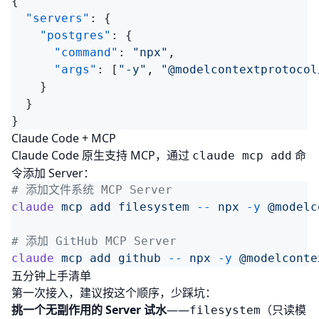
  "servers"
    "postgres"
      "command"
: 
"npx"
      "args"
: [
"-y"
, 
"@modelcontextprotocol
Claude Code + MCP
Claude Code 原生支持 MCP，通过
命
claude mcp add
令添加 Server：
claude
 mcp
 add
 filesystem
 --
 npx
 -y
 @modelc
claude
 mcp
 add
 github
 --
 npx
 -y
五分钟上手清单
第一次接入，建议按这个顺序，少踩坑：
挑一个无副作用的 Server 试水
——
（只读模
filesystem