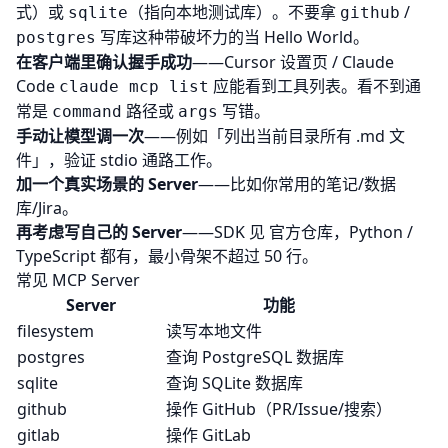
式）或
（指向本地测试库）。不要拿
/
sqlite
github
写库这种带破坏力的当 Hello World。
postgres
在客户端里确认握手成功
——Cursor 设置页 / Claude
Code
应能看到工具列表。看不到通
claude mcp list
常是
路径或
写错。
command
args
手动让模型调一次
——例如「列出当前目录所有 .md 文
件」，验证 stdio 通路工作。
加一个真实场景的 Server
——比如你常用的笔记/数据
库/Jira。
再考虑写自己的 Server
——SDK 见
官方仓库
，Python /
TypeScript 都有，最小骨架不超过 50 行。
常见 MCP Server
Server
功能
filesystem
读写本地文件
postgres
查询 PostgreSQL 数据库
sqlite
查询 SQLite 数据库
github
操作 GitHub（PR/Issue/搜索）
gitlab
操作 GitLab