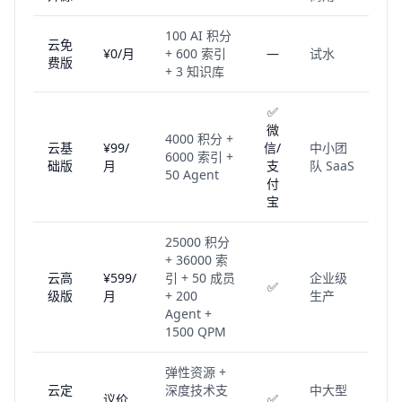
100 AI 积分
云免
¥0/月
+ 600 索引
—
试水
费版
+ 3 知识库
✅
微
4000 积分 +
云基
¥99/
信/
中小团
6000 索引 +
础版
月
支
队 SaaS
50 Agent
付
宝
25000 积分
+ 36000 索
云高
¥599/
引 + 50 成员
企业级
✅
级版
月
+ 200
生产
Agent +
1500 QPM
弹性资源 +
云定
深度技术支
中大型
议价
✅