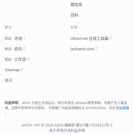
模型库
百科
参与
友站
RSS · 评测
oltool.net 在线工具箱
RSS · 资讯
laohand.com
RSS · 工作流
Sitemap
关于
利益声明：
AIHO 为独立评测站点。部分外链含 affiliate/推荐参数，可能产生少量返
佣；返佣不影响评分与排名。 付费推广内容会明确标注 SPONSORED。详见
利益披露
。
·
© 2026 AIHO 编辑部
·
蜀ICP备17034332号-3
aiho.net
关于
评测方法
利益声明