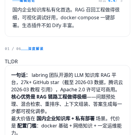
编辑结论
综合
4.4
/ 5
国内企业知识库私有化首选。RAG 召回工程做得很
细，可视化调试好用，docker-compose 一键部
署。生态插件不如 Dify 丰富。
深度解读
01 / 06
TL;DR
一句话：
labring 团队开源的 LLM 知识库 RAG 平
台，27k+ GitHub star（截至 2026-03 数据，
腾讯云
2026-03 教程
引用），Apache 2.0 许可证可商用。
核心优势是 RAG 链路工程做得极细
——问题预处
理、混合检索、重排序、上下文组装、答案生成每一
步都可视化调参。
最大价值在
国内企业知识库 + 私有部署
场景。代价
是
配置门槛
：docker 基础 + 网络知识 + 一定运维能
力。