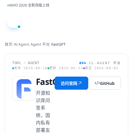
跳到主内容
AIHO 2026 全新改版上线
A
首页
/
AI Agent
/
Agent 平台
/
FastGPT
TOOL · AGENT
#04
/
11
AGENT 平台
发布 2026-06-18
更新 2026-06-24
核实 2026-08-02
FastGPT
访问官网
GitHub
开源知
识库问
答系
统，国
内私有
部署友