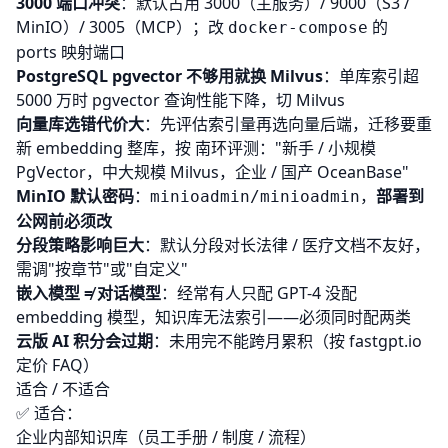
3000 端口冲突
：默认占用 3000（主服务）/ 9000（S3 /
MinIO）/ 3005（MCP）；改
的
docker-compose
ports 映射端口
PostgreSQL pgvector 不够用就换 Milvus
：单库索引超
5000 万时 pgvector 查询性能下降，切 Milvus
向量库选错代价大
：先评估索引量再选向量后端，迁移要重
新 embedding 整库，按
南环评测
："新手 / 小规模
PgVector，中大规模 Milvus，企业 / 国产 OceanBase"
MinIO 默认密码
：
，
部署到
minioadmin/minioadmin
公网前必须改
分段策略影响巨大
：默认分段对长法律 / 医疗文档不友好，
需调"按章节"或"自定义"
嵌入模型 ≠ 对话模型
：经常有人只配 GPT-4 没配
embedding 模型，知识库无法索引——必须同时配两类
云版 AI 积分会过期
：未用完不能跨月累积（按
fastgpt.io
定价 FAQ
）
适合 / 不适合
✅ 适合：
企业内部知识库（员工手册 / 制度 / 流程）