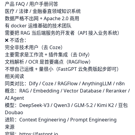
产品 FAQ / 用户手册问答
医疗 / 法律 / 金融垂直领域知识系统
数据严格不出网 + Apache 2.0 商用
有 docker 运维基础的技术团队
需要把 RAG 当后端服务的开发者（API 接入业务系统）
❌ 不适合：
完全非技术用户（去
Coze
）
主要需求是工作流 + 插件集成（去
Dify
）
文档解析 / OCR 是首要痛点（RAGFlow）
不想自己运维 + 量很小（FastGPT 云免费版起步即可）
相关阅读
同类对比：
Dify
/
Coze
/ RAGFlow / AnythingLLM /
n8n
概念：
RAG
/
Embedding
/
Vector Database
/
Reranker
/
AI Agent
模型：
DeepSeek-V3
/
Qwen3
/
GLM-5.2
/
Kimi K2
/
豆包
Doubao
进阶：
Context Engineering
/
Prompt Engineering
来源
官网：
https://fastgpt.io