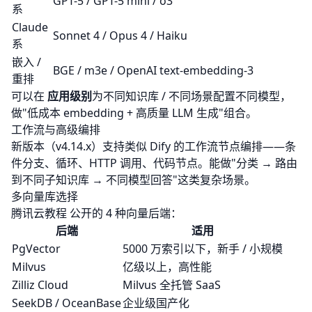
GPT-5 / GPT-5 mini / o3
系
Claude
Sonnet 4 / Opus 4 / Haiku
系
嵌入 /
BGE / m3e / OpenAI text-embedding-3
重排
可以在
应用级别
为不同知识库 / 不同场景配置不同模型，
做"低成本 embedding + 高质量 LLM 生成"组合。
工作流与高级编排
新版本（v4.14.x）支持类似 Dify 的工作流节点编排——条
件分支、循环、HTTP 调用、代码节点。能做"分类 → 路由
到不同子知识库 → 不同模型回答"这类复杂场景。
多向量库选择
腾讯云教程
公开的 4 种向量后端：
后端
适用
PgVector
5000 万索引以下，新手 / 小规模
Milvus
亿级以上，高性能
Zilliz Cloud
Milvus 全托管 SaaS
SeekDB / OceanBase
企业级国产化