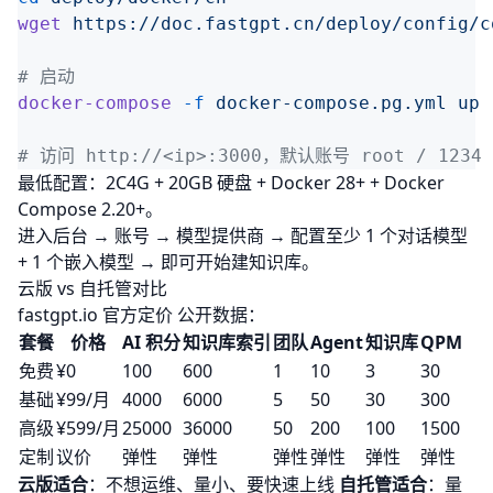
wget
docker-compose
 -f
 docker-compose.pg.yml
 up
最低配置：2C4G + 20GB 硬盘 + Docker 28+ + Docker
Compose 2.20+。
进入后台 → 账号 → 模型提供商 → 配置至少 1 个对话模型
+ 1 个嵌入模型 → 即可开始建知识库。
云版 vs 自托管对比
fastgpt.io 官方定价
公开数据：
套餐
价格
AI 积分
知识库索引
团队
Agent
知识库
QPM
免费
¥0
100
600
1
10
3
30
基础
¥99/月
4000
6000
5
50
30
300
高级
¥599/月
25000
36000
50
200
100
1500
定制
议价
弹性
弹性
弹性
弹性
弹性
弹性
云版适合
：不想运维、量小、要快速上线
自托管适合
：量