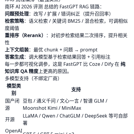
南环 AI 2026 评测
总结的 FastGPT RAG 链路：
问题预处理
：改写 / 扩展 / 错词纠正（提升召回率）
检索策略
：语义检索 / 关键词 BM25 / 混合检索，可调相似
度阈值
重排序（Rerank）
：对初步检索结果二次排序，提升相关
性
上下文组装
：最优 chunk + 问题 → prompt
答案生成
：调大模型基于检索结果回答 + 引用标注
每一步都可视化调参，这是 FastGPT 比 Coze / Dify 在
纯
知识库 QA 精度
上更高的原因。
多模型支持（不绑定厂商）
模型类
支持
别
国产闭
豆包 / 通义千问 / 文心一言 / 智谱 GLM /
源
Moonshot Kimi / MiniMax
LLaMA / Qwen / ChatGLM / DeepSeek 等可自部
开源
署
OpenAI