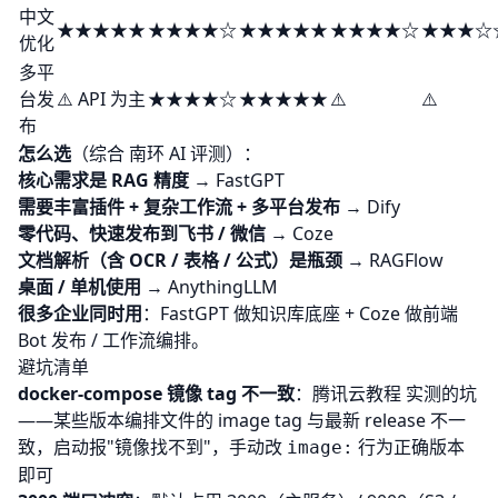
中文
★★★★★
★★★★☆
★★★★★
★★★★☆
★★★☆
优化
多平
台发
⚠️ API 为主
★★★★☆
★★★★★
⚠️
⚠️
布
怎么选
（综合
南环 AI 评测
）：
核心需求是 RAG 精度
→ FastGPT
需要丰富插件 + 复杂工作流 + 多平台发布
→
Dify
零代码、快速发布到飞书 / 微信
→
Coze
文档解析（含 OCR / 表格 / 公式）是瓶颈
→ RAGFlow
桌面 / 单机使用
→ AnythingLLM
很多企业同时用
：FastGPT 做知识库底座 + Coze 做前端
Bot 发布 / 工作流编排。
避坑清单
docker-compose 镜像 tag 不一致
：
腾讯云教程
实测的坑
——某些版本编排文件的 image tag 与最新 release 不一
致，启动报"镜像找不到"，手动改
行为正确版本
image:
即可