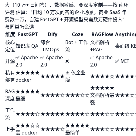
大（10 万+ 日问答）、数据敏感、要深度定制——按
南环
评测
估算："日均 10 万次问答的企业场景，商业 SaaS 年
费数十万，自建 FastGPT + 开源模型只需数万硬件投入"
与同类怎么选
维度
FastGPT
Dify
Coze
RAGFlow
Anythin
核心
综合
Bot + 工作
文档解析
知识库 QA
桌面级 K
定位
LLMOps
流
+RAG
✅ Apache
✅ Apache
✅ Apache
开源
❌
✅ MIT
2.0
2.0
2.0
私有
★★★★★
⚠️ 仅企业
★★★★★
★★★★☆
★★★★
部署
docker
版
★★★★★
RAG
★★★★★
★★★★☆
★★★☆☆
文档解析最
★★★☆
深度
最细
强
工作
★★★★☆
★★★★★
★★★★☆
★★★☆☆
★★☆☆
流
★★★☆☆
★★★★★
上手
★★★★☆
★★★☆☆
★★★★
需 docker
最简单