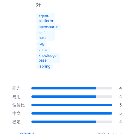
好
agent-
platform
opensource
self-
host
rag
china
knowledge-
base
labring
能力
4
易用
4
性价比
5
中文
5
稳定
4