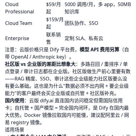
Cloud
$59/月
5000 调用/月，多 app，50MB
Professional
起
知识库
$159/月
Cloud Team
团队协作、SSO
起
联系销
Enterprise
定制 SLA、私有云
售
注意：云版价格只是 Dify 平台费，
模型 API 费用另算
（自
带 OpenAI / Anthropic key）。
社区版 vs 企业版的差距比想象大
：多路召回 / 重排序 / 单
点登录 / 审计日志都在企业版。社区版做生产前心里要有数
——RAG 精度、SSO、审计这些企业级能力社区版要么没
有要么基础。这也是为什么"数据必须不出内网 + 要企业级
能力"的客户最终会买企业版或自托管 + 社区版补充。
国内使用
：云版 dify.ai 直连国内访问稳定但需国际信用
卡；自托管 + 国产模型 = 完全国内闭环，是 Dify 在国内最
大优势。Docker 镜像拉取国内可能慢，建议配阿里云 / 网
易 registry 镜像。
适用场景