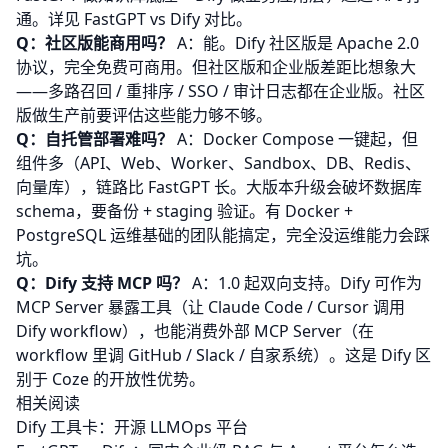
通。详见
FastGPT vs Dify 对比
。
Q：社区版能商用吗？
A：能。Dify 社区版是 Apache 2.0
协议，完全免费可商用。但社区版和企业版差距比想象大
——多路召回 / 重排序 / SSO / 审计日志都在企业版。社区
版做生产前要评估这些能力够不够。
Q：自托管部署难吗？
A：Docker Compose 一键起，但
组件多（API、Web、Worker、Sandbox、DB、Redis、
向量库），链路比 FastGPT 长。大版本升级会破坏数据库
schema，要备份 + staging 验证。有 Docker +
PostgreSQL 运维基础的团队能搞定，完全没运维能力会踩
坑。
Q：Dify 支持 MCP 吗？
A：1.0 起双向支持。Dify 可作为
MCP Server 暴露工具（让 Claude Code / Cursor 调用
Dify workflow），也能消费外部 MCP Server（在
workflow 里调 GitHub / Slack / 自家系统）。这是 Dify 区
别于 Coze 的开放性优势。
相关阅读
Dify 工具卡：开源 LLMOps 平台