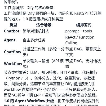
的系统"。
工作流编排：Dify 的核心壁垒
工作流编排是 Dify 最强的一块，也是它和
FastGPT
拉开差
距的地方。1.0 把应用拆成几种类型：
类型
适合场景
编排范式
Chatbot
简单对话机器人
prompt + tools
ReAct / Function
Agent
自主多步任务
Calling
对话型工作流（多轮 + 分
节点 DAG，带聊天上
Chatflow
支）
下文
单次输入→输出（API 模
节点 DAG，无对话状
Workflow
式）
态
节点类型覆盖：LLM、知识检索、HTTP 请求、代码执行
（Python / JS）、条件分支、迭代、变量聚合、参数提
取、问题分类。这套节点的丰富度让 Dify 能拖拽出"用
workflow 直接跑生产业务链路"——不只是聊天机器人，
而是"AI 拆单 + 调 ERP + 通知飞书"这种多步骤业务流程。
1.0 的 Agent Workflow 升级
：把工作流从代码级提升到