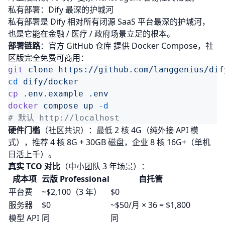
私有部署：Dify 最深的护城河
私有部署是 Dify 相对所有闭源 SaaS 平台最深的护城河，
也是它能在金融 / 医疗 / 政府场景立足的根本。
部署链路
：官方
GitHub 仓库
提供 Docker Compose，社
区版完全免费可商用：
git
 clone
cd
cp
 .env.example
docker
 compose
 up
硬件门槛
（社区共识）：最低 2 核 4G（纯外接 API 模
式），推荐 4 核 8G + 30GB 磁盘，企业 8 核 16G+（单机
日活上千）。
真实 TCO 对比
（中小团队 3 年场景）：
成本项
云版 Professional
自托管
平台费
~$2,100（3 年）
$0
服务器
$0
~$50/月 × 36 = $1,800
模型 API
同
同