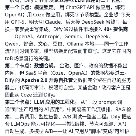
一层看，Dify 是在解决
企业落地 LLM 应用的三个卡点
：
第一个卡点：模型锁定。
用 ChatGPT API 做应用，绑死
OpenAI；用 Coze 做应用，绑死字节系模型。企业想"今天
用 GPT-5、明天切 Claude、后天接 DeepSeek 省钱"，每
换一家就要重写集成。Dify 通过插件市场接入
40+ 提供商
——OpenAI、Anthropic、Gemini、DeepSeek、
Qwen、智谱、文心、豆包、Ollama 本地——同一个工作
流里同时调多家，模型切换是配置而非重写。这是它在国内
toB 场景流行的关键。
第二个卡点：数据合规。
金融、医疗、政府的数据不能出
内网，但 SaaS 平台（Coze、OpenAI）的数据都要过云。
Dify 的
Apache 2.0 开源自托管
让数据完全留在自己的服务
器上，代码可审计、权限可自控。某些金融 / 政府客户正是
因此从 Coze 迁到 Dify。
第三个卡点：LLM 应用的工程化。
从"一段 prompt 调
通"到"生产可用的 AI 应用"，中间隔着工作流编排、RAG 检
索、工具调用、监控告警、A/B 测试一整套工程。Dify 把这
套 LLMOps 能力可视化——拖拽编排、节点可观测、API
自动生成、多模型 A/B——让 AI 应用从"脚本"变成"可维护