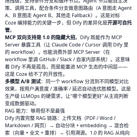
拖拽级，支持条件分支和循环节点。Agent 节点能自主决
策、调用工具，配合条件分支做意图路由（A 意图走 Agent
A、B 意图走 Agent B、其他走 Fallback）。这是对标
Coze 编排能力的关键一步，但 Dify 的差异化是
开源可自托
管
。
MCP 双向支持是 1.0 的隐藏大招
。Dify 既能作为 MCP
Server 暴露工具（让
Claude Code
/ Cursor 调用 Dify 里
的 workflow），也能消费外部 MCP Server（在
workflow 里调 GitHub / Slack / 自家内部系统）。这意味
着 Dify 不再是孤岛，而是能塞进 MCP 生态的中间层——
这是
Coze
给不了的开放性。
多模型 A/B 测试
：同一个 workflow 分流到不同模型对比
效果，按用户满意度 / 准确率 / 延迟自动选优胜模型。这是
生产级 LLMOps 的硬需求，让"哪个模型更好"从主观判断
变成数据驱动。
RAG 能力：够用但不是最强
Dify 内置完整 RAG 链路：上传文档（PDF / Word /
Markdown / 网页）→ 自动分块 + embedding → 混合检
索（向量 + 全文 + 重排）→ 引用溯源。1.0 的 RAG 从纯向