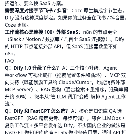
招运维、要么换 SaaS 方案。
需要深度对接字节飞书 / 抖音
：
Coze
原生集成字节生态，
Dify 没有这种深度绑定。如果你的业务全在飞书 / 抖音里，
Coze 更顺。
工作流核心是连接 100+ 外部 SaaS
：
n8n
的节点更全
（Slack / Notion / 数据库 / 几百个 SaaS 连接器）。Dify
的 HTTP 节点能接外部 API，但 SaaS 连接器数量不如
n8n。
FAQ
Q：Dify 1.0 升级了什么？
A：三个核心升级：Agent
Workflow 可视化编排（拖拽配置条件和循环）、MCP 双
向支持（既能暴露工具给 Claude/Cursor，也能消费外部
MCP Server）、RAG 重构（混合检索 + 重排序，准确率提
升约 30%）。叙事从"管 LLM 调用"变成"编排 Agent 工作
流"。
Q：Dify 和 FastGPT 怎么选？
A：核心是知识库 QA 选
FastGPT（RAG 精度更专、每步可调），综合 LLMOps +
复杂工作流 + 多平台发布选 Dify。不少国内企业的做法是
FastGPT 做知识库底座 + Dify 做业务应用层，通过 API 打