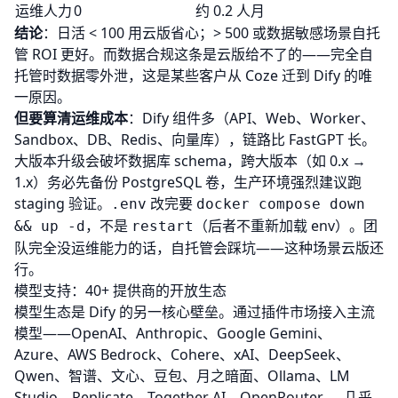
运维人力
0
约 0.2 人月
结论
：日活 < 100 用云版省心；> 500 或数据敏感场景自托
管 ROI 更好。而数据合规这条是云版给不了的——完全自
托管时数据零外泄，这是某些客户从 Coze 迁到 Dify 的唯
一原因。
但要算清运维成本
：Dify 组件多（API、Web、Worker、
Sandbox、DB、Redis、向量库），链路比 FastGPT 长。
大版本升级会破坏数据库 schema，跨大版本（如 0.x →
1.x）务必先备份 PostgreSQL 卷，生产环境强烈建议跑
staging 验证。
改完要
.env
docker compose down
，不是
（后者不重新加载 env）。团
&& up -d
restart
队完全没运维能力的话，自托管会踩坑——这种场景云版还
行。
模型支持：40+ 提供商的开放生态
模型生态是 Dify 的另一核心壁垒。通过插件市场接入主流
模型——OpenAI、Anthropic、Google Gemini、
Azure、AWS Bedrock、Cohere、xAI、DeepSeek、
Qwen、智谱、文心、豆包、月之暗面、Ollama、LM
Studio、Replicate、Together AI、OpenRouter……几乎