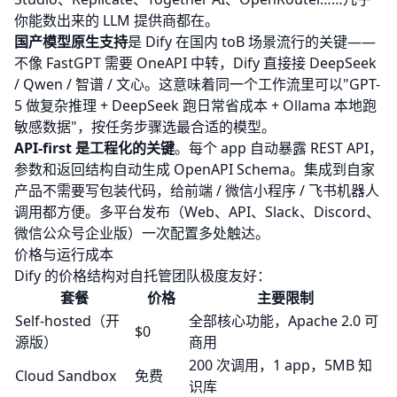
你能数出来的 LLM 提供商都在。
国产模型原生支持
是 Dify 在国内 toB 场景流行的关键——
不像
FastGPT
需要
OneAPI
中转，Dify 直接接 DeepSeek
/ Qwen / 智谱 / 文心。这意味着同一个工作流里可以"GPT-
5 做复杂推理 + DeepSeek 跑日常省成本 + Ollama 本地跑
敏感数据"，按任务步骤选最合适的模型。
API-first 是工程化的关键
。每个 app 自动暴露 REST API，
参数和返回结构自动生成 OpenAPI Schema。集成到自家
产品不需要写包装代码，给前端 / 微信小程序 / 飞书机器人
调用都方便。多平台发布（Web、API、Slack、Discord、
微信公众号企业版）一次配置多处触达。
价格与运行成本
Dify 的价格结构对自托管团队极度友好：
套餐
价格
主要限制
Self-hosted（开
全部核心功能，Apache 2.0 可
$0
源版）
商用
200 次调用，1 app，5MB 知
Cloud Sandbox
免费
识库