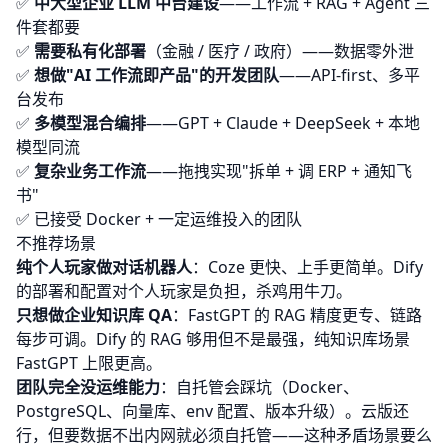
✅
中大型企业 LLM 中台建设
——工作流 + RAG + Agent 三
件套都要
✅
需要私有化部署
（金融 / 医疗 / 政府）——数据零外泄
✅
想做"AI 工作流即产品"的开发团队
——API-first、多平
台发布
✅
多模型混合编排
——GPT + Claude + DeepSeek + 本地
模型同流
✅
复杂业务工作流
——拖拽实现"拆单 + 调 ERP + 通知飞
书"
✅ 已接受 Docker + 一定运维投入的团队
不推荐场景
纯个人玩家做对话机器人
：
Coze
更快、上手更简单。Dify
的部署和配置对个人玩家是负担，杀鸡用牛刀。
只想做企业知识库 QA
：
FastGPT
的 RAG 精度更专、链路
每步可调。Dify 的 RAG 够用但不是最强，纯知识库场景
FastGPT 上限更高。
团队完全没运维能力
：自托管会踩坑（Docker、
PostgreSQL、向量库、env 配置、版本升级）。云版还
行，但要数据不出内网就必须自托管——这种矛盾场景要么