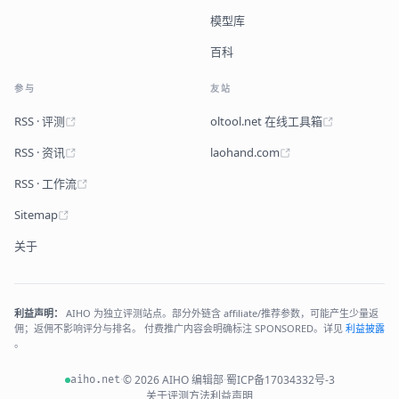
模型库
百科
参与
友站
RSS · 评测
oltool.net 在线工具箱
RSS · 资讯
laohand.com
RSS · 工作流
Sitemap
关于
利益声明：
AIHO 为独立评测站点。部分外链含 affiliate/推荐参数，可能产生少量返
佣；返佣不影响评分与排名。 付费推广内容会明确标注 SPONSORED。详见
利益披露
。
·
© 2026 AIHO 编辑部
·
蜀ICP备17034332号-3
aiho.net
关于
评测方法
利益声明