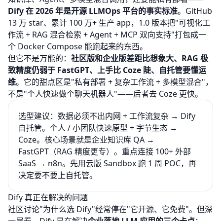
Dify 在 2026 年是开源 LLMOps 平台的事实标准
。GitHub
13 万 star、累计 100 万+ 生产 app，1.0 版本把"可视化工
作流 + RAG 混合检索 + Agent + MCP 双向支持"打包成一
个 Docker Compose 能跑起来的东西。
但它不是万能的：
社区版和企业版差距比想象大、RAG 极
致精度仍弱于 FastGPT、上手比 Coze 陡、自托管要懂运
维
。它的甜点区是"私有部署 + 复杂工作流 + 多模型混合"，
不是"个人快速做个聊天机器人"——后者去
Coze
更快。
选型建议：数据必须不出内网 + 工作流复杂 → Dify
自托管。个人 / 小团队快速原型 + 字节生态 →
Coze。核心场景就是企业知识库 QA →
FastGPT（RAG 精度更专）。重点连接 100+ 外部
SaaS → n8n。先用云版 Sandbox 跑 1 周 POC，再
决定要不要上自托管。
Dify 真正在解决的问题
社区讨论"为什么选 Dify"经常停在"它开源、它免费"。但深