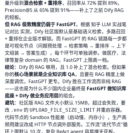
量升级到
混合检索 + 重排序
，召回率从 72% 提到 89%，
Precision@5 从 65% 提到 91%——补上了之前 Dify RAG
的短板。
但 RAG 极致精度仍弱于 FastGPT
。根据
知乎 LLM 实战笔
记对比
实测，Dify 社区版默认是基础语义检索，多路召回
+ 重排在企业版才解锁。而 FastGPT 的 RAG 链路每一步都
是可视化节点（问题预处理 → 检索策略 → 重排序 → 上下
文组装 → 答案生成），每个环节可单独调参。做医疗、法
律等复杂 domain 的 RAG，FastGPT 上限高一档。
结论
：Dify 的 RAG 够用，且 1.0 补上了混合检索。但如果
你的
核心场景就是企业知识库 QA
，且要在 RAG 精度上做
深度调优，FastGPT 更专。Dify 胜在工作流而非纯 RAG
——这也是为什么不少国内企业最终是
FastGPT 做知识库
底座 + Dify 做业务应用层
的组合。
避坑
：社区版 RAG 文件大小默认 15MB，超过会失败，要
改
的
并重启容器。
.env
UPLOAD_FILE_SIZE_LIMIT
代码节点的 Sandbox 性能差（启动慢、内存小），生产高
频用建议改成 HTTP 节点调外部服务。工作流"迭代节点"循
环上限默认 10 次，复杂 ReAct agent 容易撞天花板。