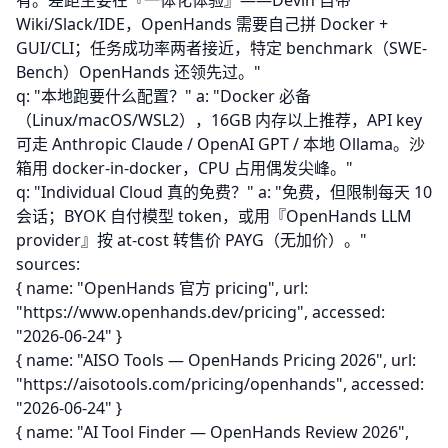
有。差距主要在『一体化体验』——Devin 自带
Wiki/Slack/IDE，OpenHands 需要自己拼 Docker +
GUI/CLI；任务成功率两者接近，特定 benchmark（SWE-
Bench）OpenHands 还领先过。"
q: "本地跑要什么配置？" a: "Docker 必备
（Linux/macOS/WSL2），16GB 内存以上推荐，API key
可走 Anthropic Claude / OpenAI GPT / 本地 Ollama。沙
箱用 docker-in-docker，CPU 占用偶发尖峰。"
q: "Individual Cloud 真的免费？" a: "免费，但限制每天 10
会话；BYOK 自付模型 token，或用『OpenHands LLM
provider』按 at-cost 转售价 PAYG（无加价）。"
sources:
{ name: "OpenHands 官方 pricing", url:
"
https://www.openhands.dev/pricing
", accessed:
"2026-06-24" }
{ name: "AISO Tools — OpenHands Pricing 2026", url:
"
https://aisotools.com/pricing/openhands
", accessed:
"2026-06-24" }
{ name: "AI Tool Finder — OpenHands Review 2026",