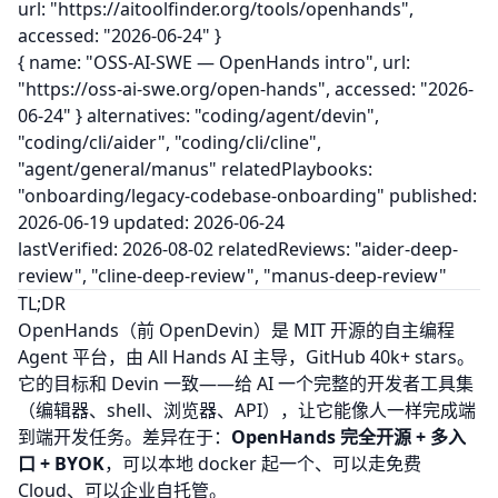
url: "
https://aitoolfinder.org/tools/openhands
",
accessed: "2026-06-24" }
{ name: "OSS-AI-SWE — OpenHands intro", url:
"
https://oss-ai-swe.org/open-hands
", accessed: "2026-
06-24" } alternatives:
"coding/agent/devin",
"coding/cli/aider", "coding/cli/cline",
"agent/general/manus"
relatedPlaybooks:
"onboarding/legacy-codebase-onboarding"
published:
2026-06-19 updated: 2026-06-24
lastVerified: 2026-08-02 relatedReviews:
"aider-deep-
review", "cline-deep-review", "manus-deep-review"
TL;DR
OpenHands（前 OpenDevin）是 MIT 开源的自主编程
Agent 平台，由 All Hands AI 主导，GitHub 40k+ stars。
它的目标和 Devin 一致——给 AI 一个完整的开发者工具集
（编辑器、shell、浏览器、API），让它能像人一样完成端
到端开发任务。差异在于：
OpenHands 完全开源 + 多入
口 + BYOK
，可以本地 docker 起一个、可以走免费
Cloud、可以企业自托管。