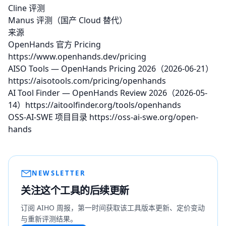
Cline 评测
Manus 评测
（国产 Cloud 替代）
来源
OpenHands 官方 Pricing
https://www.openhands.dev/pricing
AISO Tools — OpenHands Pricing 2026（2026-06-21）
https://aisotools.com/pricing/openhands
AI Tool Finder — OpenHands Review 2026（2026-05-
14）
https://aitoolfinder.org/tools/openhands
OSS-AI-SWE 项目目录
https://oss-ai-swe.org/open-
hands
NEWSLETTER
关注这个工具的后续更新
订阅 AIHO 周报，第一时间获取该工具版本更新、定价变动
与重新评测结果。