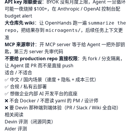
API key 限额要设
：BYOK 没有月度上限，Agent 一旦循环
可能一夜烧掉 $100+，在 Anthropic / OpenAI 控制台配
budget alert
大仓库先 wiki
：让 OpenHands 跑一遍
summarize the
，把结果存到
，后续任务上下文更
repo
microagents/
准
MCP 来源审计
：开 MCP server 等于给 Agent 一把外部钥
匙，第三方 server 先审代码
不要给 production repo 直接权限
：先 fork / 分支隔离，
让 Agent 提 PR 而不是直接 push
适合 / 不适合
✅ 中文 / 国内场景（速度 + 隐私 + 成本三优）
✅ 合规 / 私有云部署
✅ 想做企业内部 AI 开发平台的底座
❌ 不会 Docker / 不愿读 yaml 的 PM / 设计师
❌ 要 Devin 那种端到端体验（PR / Slack / Wiki 全自动）
相关阅读
Devin 评测
（闭源同类）
Aider 评测