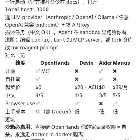
一行启动（官方推荐命令在 docs），打开
localhost:3000
选 LLM provider（Anthropic / OpenAI / Ollama / 任意
OpenAI 兼容 endpoint）+ 填 API key
描述任务（中文 OK），Agent 在 sandbox 里跑给你看
进阶：编辑
加 MCP server，或 fork 仓库
config.toml
改 microagent prompt
对比一览
维度
OpenHands
Devin
Aider
Manus
开源
✅ MIT
❌
✅
❌
自托管
✅
❌
✅
❌
起步价
$0
$20 + ACU
$0
$39/月
中文
4/5
1/5
3/5
5/5
Browser use
✅
✅
❌
✅
上手成本
中（需 Docker）
低
低
低
避坑
沙箱必启用
：直接给 OpenHands 你的家目录权限 = 自
杀，永远走 docker-in-docker 隔离