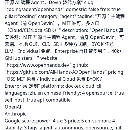
开源 AI 编程 Agent，Devin 替代方案" slug:
"coding/agent/openhands" domestic: false free: true
pillar: "coding" category: "agent" tagline: "开源自主编程
Agent（前 OpenDevin），MIT 许可，多入口
（Cloud/CLI/Local/SDK）" description: "OpenHands 真
实评测：MIT 开源自主编程 Agent，前身 OpenDevin。可
云端、本地 GUI、CLI、SDK 多种方式跑，BYOK 任意
LLM。Individual 免费、Enterprise 自托管多用户。40k+
GitHub stars。" website:
"
https://www.openhands.dev
" github:
"
https://github.com/All-Hands-AI/OpenHands
" pricing:
"OSS MIT 免费 / Individual Cloud 免费 BYOK /
Enterprise 定制" platforms:
docker, cloud, cli
languages:
zh, en
chinese_friendly: 4 opensource: true
self_host: true api_compatible:
OpenAI
Anthropic
Google score: power: 4 ux: 3 price: 5 cn_support: 4
stability: 3 tags:
agent, autonomous, opensource, mit,