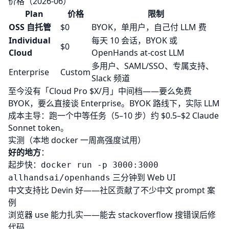
价格（2026-06）
Plan
价格
限制
OSS 自托管
$0
BYOK，单用户，自己付 LLM 费
Individual
每天 10 会话，BYOK 或
$0
Cloud
OpenHands at-cost LLM
多用户、SAML/SSO、专属支持、
Enterprise
Custom
Slack 频道
至今没有「Cloud Pro $X/月」中间档——要么免费
BYOK，要么直接谈 Enterprise。BYOK 路线下，实际 LLM
成本主导：跑一个中等任务（5–10 步）约 $0.5–$2 Claude
Sonnet token。
实测（本地 docker 一周高强度试用）
好的地方
：
起步快：
docker run -p 3000:3000
三分钟到 Web UI
allhandsai/openhands
中文支持比 Devin 好——社区贡献了不少中文 prompt 案
例
浏览器 use 能力扎实——能去 stackoverflow 搜错误后修
代码