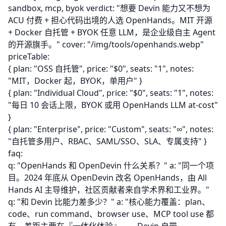
sandbox, mcp, byok
verdict: "想要 Devin 能力又不想为
ACU 付费 + 担心代码出境的人选 OpenHands。MIT 开源
+ Docker 自托管 + BYOK 任意 LLM，是企业级自主 Agent
的开源旗手。" cover: "/img/tools/openhands.webp"
priceTable:
{ plan: "OSS 自托管", price: "$0", seats: "1", notes:
"MIT，Docker 起，BYOK，单用户" }
{ plan: "Individual Cloud", price: "$0", seats: "1", notes:
"每日 10 会话上限，BYOK 或用 OpenHands LLM at-cost"
}
{ plan: "Enterprise", price: "Custom", seats: "∞", notes:
"自托管多用户、RBAC、SAML/SSO、SLA、专属支持" }
faq:
q: "OpenHands 和 OpenDevin 什么关系？" a: "同一个项
目。2024 年底从 OpenDevin 改名 OpenHands，由 All
Hands AI 主导维护，社区贡献者来自学术界和工业界。"
q: "和 Devin 比能力差多少？" a: "核心能力覆盖：plan、
code、run command、browser use、MCP tool use 都