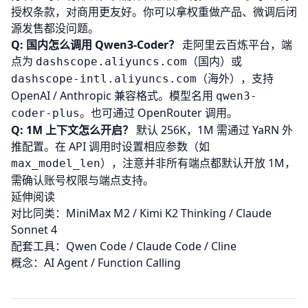
授权条款，对商用更友好。你可以拿权重做产品、微调后闭
源发售都没问题。
Q: 国内怎么调用 Qwen3-Coder？
走阿里云百炼平台，端
点为
（国内）或
dashscope.aliyuncs.com
（海外），支持
dashscope-intl.aliyuncs.com
OpenAI / Anthropic 兼容格式。模型名用
qwen3-
。也可通过
OpenRouter
调用。
coder-plus
Q: 1M 上下文怎么开启？
默认 256K，1M 需通过 YaRN 外
推配置。在 API 调用时设置相应参数（如
），注意并非所有端点都默认开放 1M，
max_model_len
需确认账号权限与端点支持。
延伸阅读
对比同类：
MiniMax M2
/
Kimi K2 Thinking
/
Claude
Sonnet 4
配套工具：
Qwen Code
/
Claude Code
/
Cline
概念：
AI Agent
/
Function Calling