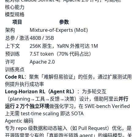
核心能力
模型规格
项目
参数
架构
Mixture-of-Experts (MoE)
总参 / 激活
480B / 35B
上下文
256K 原生，YaRN 外推可达 1M
预训练
7.5T token（70% 代码占比）
许可
Apache 2.0
训练亮点
Code RL
：聚焦「难解但易验证」的任务，通过扩展测试用
例提升执行成功率
Long-Horizon RL（Agent RL）
：为多轮交互
（planning→工具→反馈→决策）设计，借助阿里云
并行
运行 2 万个独立环境
做强化学习，在 SWE-bench Verified
上无需 test-time scaling 即达 SOTA
Agentic 编码
专为 repo 级数据和动态输入（如 Pull Request）优化，是
开源阵营里少有的「真能跑长链路 agent」的编码模型。关