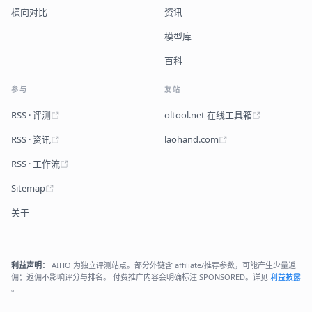
横向对比
资讯
模型库
百科
参与
友站
RSS · 评测
oltool.net 在线工具箱
RSS · 资讯
laohand.com
RSS · 工作流
Sitemap
关于
利益声明：
AIHO 为独立评测站点。部分外链含 affiliate/推荐参数，可能产生少量返
佣；返佣不影响评分与排名。 付费推广内容会明确标注 SPONSORED。详见
利益披露
。