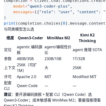
completion 
=
    model
=
"qwen3-coder-plus"
    messages
=
[{
"role"
: 
"user"
, 
"content"
: 
print
(completion.choices[
0
与同类模型怎么选
Kimi K2
维度
Qwen3-Coder
MiniMax M2
Thinking
agentic 编码旗
agent/编程性价
定位
agent 推理 SOTA
舰
比
参数
480B/35B
230B/10B
1T/32B
256K（可扩
上下文
大
256K
1M）
许可
Apache 2.0
MIT
Modified MIT
配套
Qwen Code
—
—
CLI
建议
：要开源编码旗舰 + 配套 CLI（
Qwen Code
）选
Qwen3-Coder；成本敏感看
MiniMax M2
；要最强推理看
Kimi K2 Thinking
。