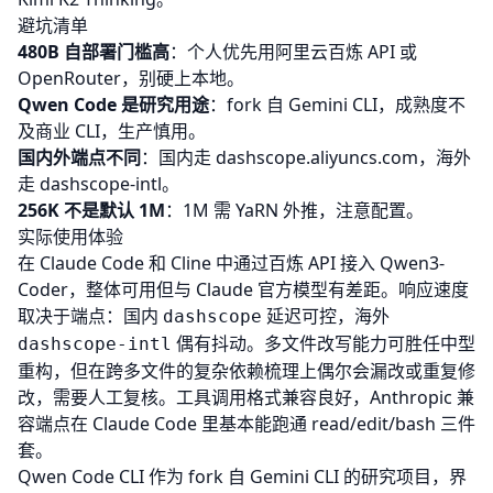
避坑清单
480B 自部署门槛高
：个人优先用阿里云百炼 API 或
OpenRouter
，别硬上本地。
Qwen Code
是研究用途
：fork 自 Gemini CLI，成熟度不
及商业 CLI，生产慎用。
国内外端点不同
：国内走 dashscope.aliyuncs.com，海外
走 dashscope-intl。
256K 不是默认 1M
：1M 需 YaRN 外推，注意配置。
实际使用体验
在 Claude Code 和 Cline 中通过百炼 API 接入 Qwen3-
Coder，整体可用但与 Claude 官方模型有差距。响应速度
取决于端点：国内
延迟可控，海外
dashscope
偶有抖动。多文件改写能力可胜任中型
dashscope-intl
重构，但在跨多文件的复杂依赖梳理上偶尔会漏改或重复修
改，需要人工复核。工具调用格式兼容良好，Anthropic 兼
容端点在 Claude Code 里基本能跑通 read/edit/bash 三件
套。
Qwen Code CLI 作为 fork 自 Gemini CLI 的研究项目，界