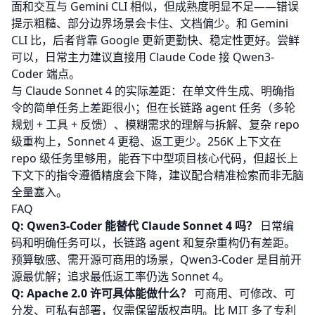
面和交互与 Gemini CLI 相似，但成熟度明显不足——错误
提示粗糙、部分边界场景会卡住、文档偏少。和 Gemini
CLI 比，后者背靠 Google 更新更勤快、稳定性更好。尝鲜
可以，日常主力建议直接用 Claude Code 接 Qwen3-
Coder 端点。
与
Claude Sonnet 4
的实际差距：在单文件生成、明确指
令的简单任务上差距很小；但在长链路 agent 任务（多轮
规划 + 工具 + 反馈）、模糊需求的理解与拆解、复杂 repo
级重构上，Sonnet 4 更稳、返工更少。256K 上下文在
repo 级任务里够用，能吞下中型项目核心代码，但超长上
下文下的指令遵循精度会下降，建议配合精准检索而非无脑
全量塞入。
FAQ
Q: Qwen3-Coder 能替代 Claude Sonnet 4 吗？
日常编
码和明确任务可以，长链路 agent 和复杂重构仍有差距。
预算敏感、需开源可商用的场景，Qwen3-Coder 是目前开
源最优解；追求最低返工率仍选
Sonnet 4
。
Q: Apache 2.0 许可具体能做什么？
可商用、可修改、可
分发、可私有部署，仅需保留版权声明。比 MIT 多了专利