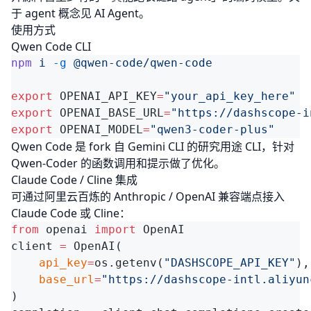
于 agent 概念见
AI Agent
。
使用方式
Qwen Code CLI
npm
 i
 -g
export
 OPENAI_API_KEY
=
export
 OPENAI_BASE_URL
=
export
 OPENAI_MODEL
=
Qwen Code
是 fork 自 Gemini CLI 的研究用途 CLI，针对
Qwen-Coder 的函数调用和提示做了优化。
Claude Code / Cline 集成
可通过阿里云百炼的 Anthropic / OpenAI 兼容端点接入
Claude Code
或
Cline
：
from
 openai 
import
client 
=
    api_key
=
os.getenv(
"DASHSCOPE_API_KEY"
    base_url
=
"https://dashscope-intl.aliyun